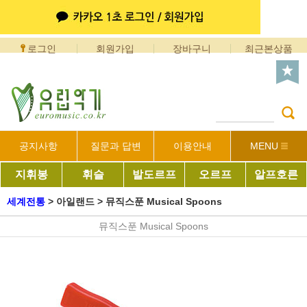
로그인
회원가입
장바구니
최근본상품
공지사항
질문과 답변
이용안내
MENU
지휘봉
휘슬
발도르프
오르프
알프호른
세계전통
>
아일랜드
>
뮤직스푼 Musical Spoons
뮤직스푼 Musical Spoons