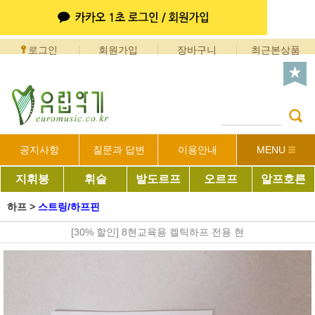
로그인
회원가입
장바구니
최근본상품
공지사항
질문과 답변
이용안내
MENU
지휘봉
휘슬
발도르프
오르프
알프호른
하프
>
스트링/하프핀
[30% 할인] 8현교육용 켈틱하프 전용 현