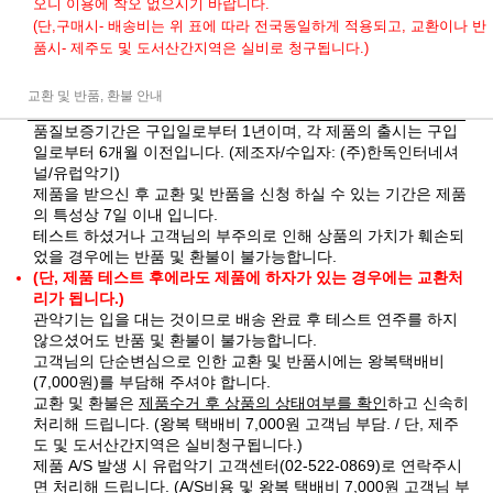
오니 이용에 착오 없으시기 바랍니다.
(단,구매시- 배송비는 위 표에 따라 전국동일하게 적용되고, 교환이나 반
품시- 제주도 및 도서산간지역은 실비로 청구됩니다.)
교환 및 반품, 환불 안내
품질보증기간은 구입일로부터 1년이며, 각 제품의 출시는 구입
일로부터 6개월 이전입니다. (제조자/수입자: (주)한독인터네셔
널/유럽악기)
제품을 받으신 후 교환 및 반품을 신청 하실 수 있는 기간은 제품
의 특성상 7일 이내 입니다.
테스트 하셨거나 고객님의 부주의로 인해 상품의 가치가 훼손되
었을 경우에는 반품 및 환불이 불가능합니다.
(단, 제품 테스트 후에라도 제품에 하자가 있는 경우에는 교환처
리가 됩니다.)
관악기는 입을 대는 것이므로 배송 완료 후 테스트 연주를 하지
않으셨어도 반품 및 환불이 불가능합니다.
고객님의 단순변심으로 인한 교환 및 반품시에는 왕복택배비
(7,000원)를 부담해 주셔야 합니다.
교환 및 환불은
제품수거 후 상품의 상태여부를 확인
하고 신속히
처리해 드립니다. (왕복 택배비 7,000원 고객님 부담. / 단, 제주
도 및 도서산간지역은 실비청구됩니다.)
제품 A/S 발생 시 유럽악기 고객센터(02-522-0869)로 연락주시
면 처리해 드립니다. (A/S비용 및 왕복 택배비 7,000원 고객님 부