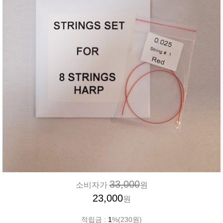
33,000
소비자가
원
23,000
원
적립금 :
1
%(230원)