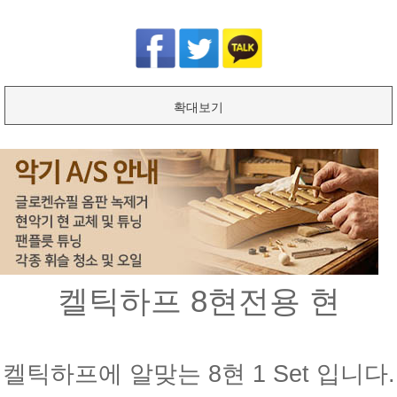
확대보기
켈틱하프 8현전용 현
켈틱하프에 알맞는 8현 1 Set 입니다.