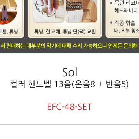
Sol
컬러 핸드벨 13음(온음8 + 반음5)
EFC-48-SET