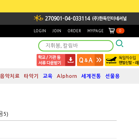
LOGIN
JOIN
ORDER
MYPAGE
0
음악치료
타악기
교육
Alphorn
세계전통
선물용
음5)