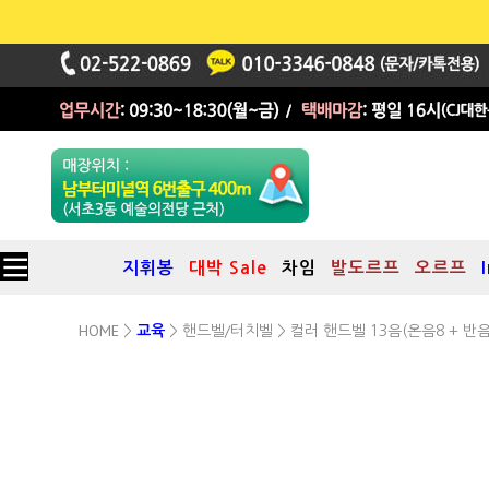
지휘봉
대박 Sale
차임
발도르프
오르프
HOME
핸드벨/터치벨
>
교육
>
> 컬러 핸드벨 13음(온음8 + 반음