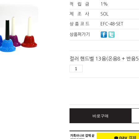
적 립 금
1%
제 조 사
SOL
상 품 코 드
EFC-48-SET
상품퍼가기
컬러 핸드벨 13음(온음8 + 반음5
바로구매