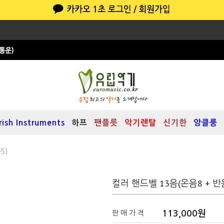
Irish Instruments
하프
팬플릇
악기렌탈
신기한
앙클룽
5)
컬러 핸드벨 13음(온음8 + 반
113,000
원
판 매 가 격