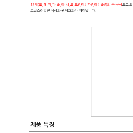
13개(도,레,미,파,솔,라,시,도,도#,레#,파#,라#,솔#)의 음 구성
으로 되
고급스러워진 색상과 광택효과가 뛰어납니다.
제품 특징