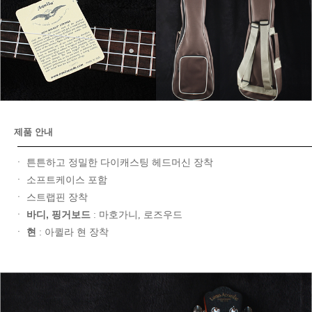
제품 안내
ㆍ 튼튼하고 정밀한 다이캐스팅 헤드머신 장착
ㆍ 소프트케이스 포함
ㆍ 스트랩핀 장착
바디, 핑거보드
ㆍ
: 마호가니, 로즈우드
현
ㆍ
: 아퀼라 현 장착