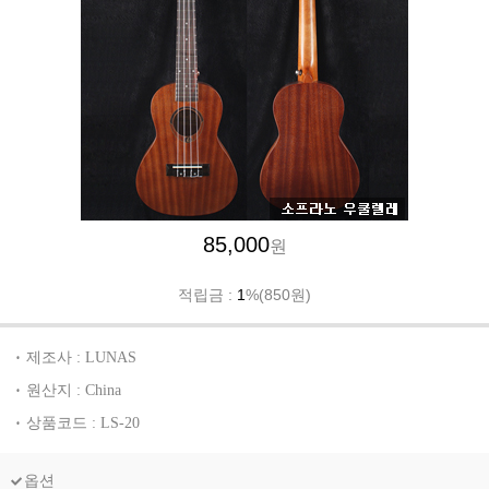
85,000
원
적립금 :
1
%(850원)
제조사 : LUNAS
원산지 : China
상품코드 : LS-20
옵션