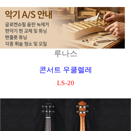
루나스
콘서트 우쿨렐레
LS-20