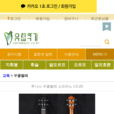
로그인
회원가입
장바구니
최근본상품
공지사항
질문과 답변
이용안내
MENU
지휘봉
휘슬
발도르프
오르프
알프호른
교육
>
우쿨렐레
루나스 우쿨렐레 소프라노 LS-20