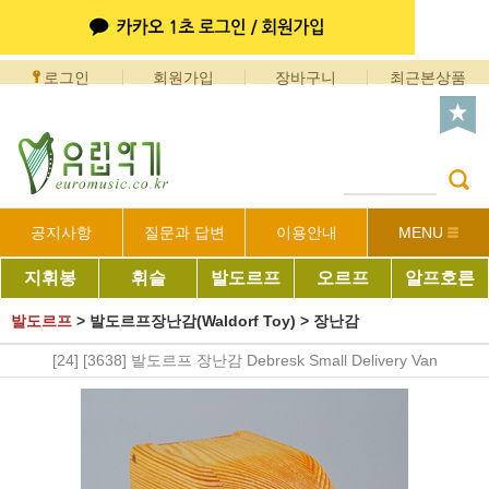
로그인
회원가입
장바구니
최근본상품
공지사항
질문과 답변
이용안내
MENU
지휘봉
휘슬
발도르프
오르프
알프호른
발도르프
>
발도르프장난감(Waldorf Toy)
>
장난감
[24] [3638] 발도르프 장난감 Debresk Small Delivery Van