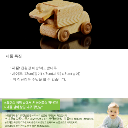
제품 특징
ㆍ
재질:
친환경 미송/너도밤나무
ㆍ
사이즈:
12cm(길이) x 7cm(세로) x 8cm(높이)
ㆍ 이 장난감은 수납을 할 수 있습니다.