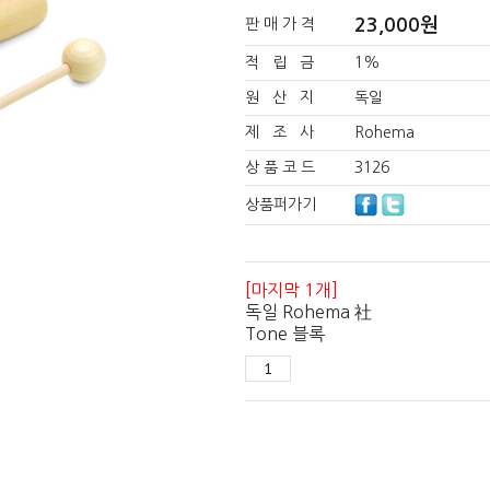
23,000
원
판 매 가 격
적 립 금
1%
원 산 지
독일
제 조 사
Rohema
상 품 코 드
3126
상품퍼가기
[마지막 1개]
독일 Rohema 社
Tone 블록