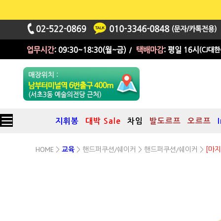
지휘봉
대박 Sale
차임
발도르프
오르프
HOME
핸드퍼쿠션/쉐이커
핸드퍼쿠션/쉐이커
>
교육
>
>
>
[마지
독일 Rohema 社
Tone 블록