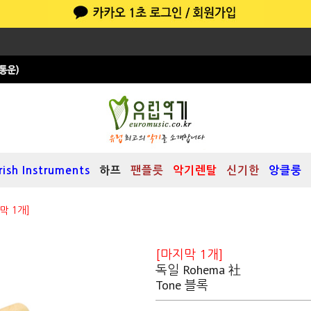
Irish Instruments
하프
팬플릇
악기렌탈
신기한
앙클룽
막 1개]
[마지막 1개]
독일 Rohema 社
Tone 블록