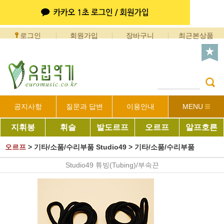
로그인
회원가입
장바구니
최근본상품
공지사항
질문과 답변
이용안내
MENU
지휘봉
휘슬
발도르프
오르프
알프호른
오르프
>
기타/소품/수리부품 Studio49
>
기타/소품/수리부품
Studio49 튜빙(Tubing)/부속끈