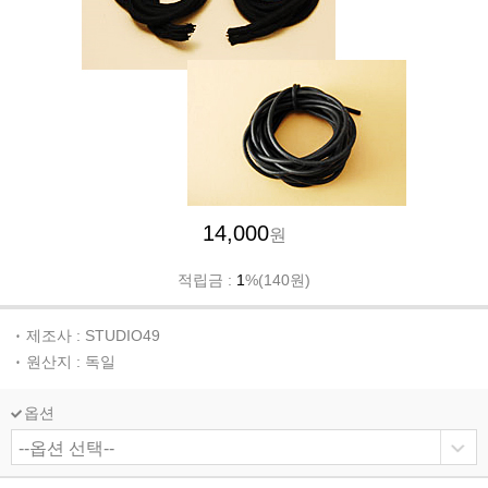
14,000
원
적립금 :
1
%(140원)
제조사 : STUDIO49
원산지 : 독일
옵션