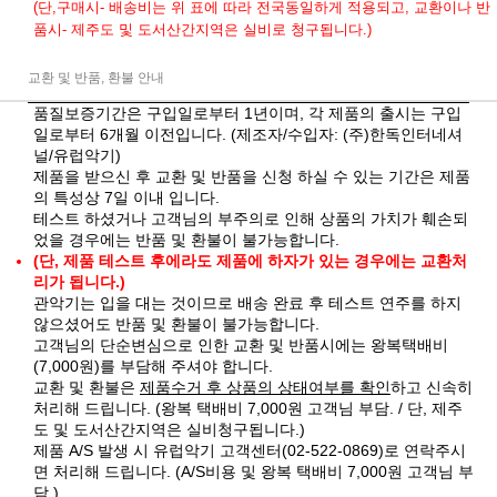
(단,구매시- 배송비는 위 표에 따라 전국동일하게 적용되고, 교환이나 반
품시- 제주도 및 도서산간지역은 실비로 청구됩니다.)
교환 및 반품, 환불 안내
품질보증기간은 구입일로부터 1년이며, 각 제품의 출시는 구입
일로부터 6개월 이전입니다. (제조자/수입자: (주)한독인터네셔
널/유럽악기)
제품을 받으신 후 교환 및 반품을 신청 하실 수 있는 기간은 제품
의 특성상 7일 이내 입니다.
테스트 하셨거나 고객님의 부주의로 인해 상품의 가치가 훼손되
었을 경우에는 반품 및 환불이 불가능합니다.
(단, 제품 테스트 후에라도 제품에 하자가 있는 경우에는 교환처
리가 됩니다.)
관악기는 입을 대는 것이므로 배송 완료 후 테스트 연주를 하지
않으셨어도 반품 및 환불이 불가능합니다.
고객님의 단순변심으로 인한 교환 및 반품시에는 왕복택배비
(7,000원)를 부담해 주셔야 합니다.
교환 및 환불은
제품수거 후 상품의 상태여부를 확인
하고 신속히
처리해 드립니다. (왕복 택배비 7,000원 고객님 부담. / 단, 제주
도 및 도서산간지역은 실비청구됩니다.)
제품 A/S 발생 시 유럽악기 고객센터(02-522-0869)로 연락주시
면 처리해 드립니다. (A/S비용 및 왕복 택배비 7,000원 고객님 부
담.)