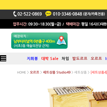
지휘봉
대박 Sale
차임
발도르프
오르프
HOME
세트상품
>
오르프
>
세트상품 Studio49
>
>
[세트상품4
세계최고의 오르프악기
실로폰, 메탈로폰
1600시리즈 8종 세트