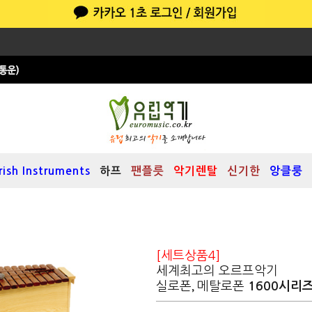
Irish Instruments
하프
팬플릇
악기렌탈
신기한
앙클룽
]
[세트상품4]
세계최고의 오르프악기
실로폰, 메탈로폰
1600시리즈