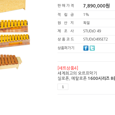
7,890,000
원
판 매 가 격
적 립 금
1%
원 산 지
독일
제 조 사
STUDIO 49
상 품 코 드
STUDIO49SET2
상품퍼가기
[세트상품4]
세계최고의 오르프악기
실로폰, 메탈로폰
1600시리즈 8