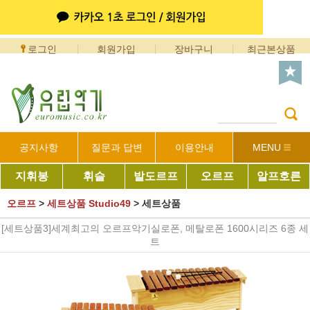
로그인
회원가입
장바구니
최근본상품
공지사항
질문과 답변
이용안내
MENU
지휘봉
휘슬
발도르프
오르프
알프호른
오르프
>
세트상품 Studio49
>
세트상품
[세트상품3]세계최고의 오르프악기실로폰, 메탈로폰 1600시리즈 6종 세
트