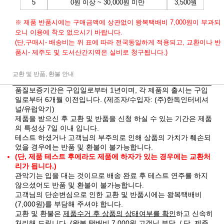
5
0원 이상 ~ 30,000원 미만
3,500원
※ 제품 반품시에는 구매금액에 상관없이 왕복택배비 7,000원이 부과되
오니 이용에 착오 없으시기 바랍니다.
(단,구매시- 배송비는 위 표에 따라 전국동일하게 적용되고, 교환이나 반
품시- 제주도 및 도서산간지역은 실비로 청구됩니다.)
교환 및 반품, 환불 안내
품질보증기간은 구입일로부터 1년이며, 각 제품의 출시는 구입
일로부터 6개월 이전입니다. (제조자/수입자: (주)한독인터네셔
널/유럽악기)
제품을 받으신 후 교환 및 반품을 신청 하실 수 있는 기간은 제품
의 특성상 7일 이내 입니다.
테스트 하셨거나 고객님의 부주의로 인해 상품의 가치가 훼손되
었을 경우에는 반품 및 환불이 불가능합니다.
(단, 제품 테스트 후에라도 제품에 하자가 있는 경우에는 교환처
리가 됩니다.)
관악기는 입을 대는 것이므로 배송 완료 후 테스트 연주를 하지
않으셨어도 반품 및 환불이 불가능합니다.
고객님의 단순변심으로 인한 교환 및 반품시에는 왕복택배비
(7,000원)를 부담해 주셔야 합니다.
교환 및 환불은
제품수거 후 상품의 상태여부를 확인
하고 신속히
처리해 드립니다. (왕복 택배비 7,000원 고객님 부담. / 단, 제주