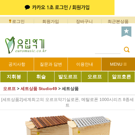
로그인
회원가입
장바구니
최근본상품
공지사항
질문과 답변
이용안내
MENU
지휘봉
휘슬
발도르프
오르프
알프호른
오르프
>
세트상품 Studio49
>
세트상품
[세트상품2]세계최고의 오르프악기실로폰, 메탈로폰 1000시리즈 8종세
트