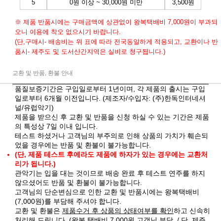
5
0원 이상 ~ 30,000원 미만
3,500원
※ 제품 반품시에는 구매금액에 상관없이 왕복택배비 7,000원이 부과되
오니 이용에 착오 없으시기 바랍니다.
(단,구매시- 배송비는 위 표에 따라 전국동일하게 적용되고, 교환이나 반
품시- 제주도 및 도서산간지역은 실비로 청구됩니다.)
교환 및 반품, 환불 안내
품질보증기간은 구입일로부터 1년이며, 각 제품의 출시는 구입
일로부터 6개월 이전입니다. (제조자/수입자: (주)한독인터네셔
널/유럽악기)
제품을 받으신 후 교환 및 반품을 신청 하실 수 있는 기간은 제품
의 특성상 7일 이내 입니다.
테스트 하셨거나 고객님의 부주의로 인해 상품의 가치가 훼손되
었을 경우에는 반품 및 환불이 불가능합니다.
(단, 제품 테스트 후에라도 제품에 하자가 있는 경우에는 교환처
리가 됩니다.)
관악기는 입을 대는 것이므로 배송 완료 후 테스트 연주를 하지
않으셨어도 반품 및 환불이 불가능합니다.
고객님의 단순변심으로 인한 교환 및 반품시에는 왕복택배비
(7,000원)를 부담해 주셔야 합니다.
교환 및 환불은
제품수거 후 상품의 상태여부를 확인
하고 신속히
처리해 드립니다. (왕복 택배비 7,000원 고객님 부담. / 단, 제주