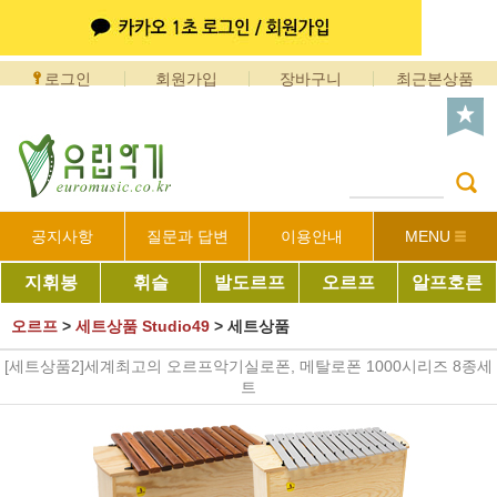
로그인
회원가입
장바구니
최근본상품
공지사항
질문과 답변
이용안내
MENU
지휘봉
휘슬
발도르프
오르프
알프호른
오르프
>
세트상품 Studio49
>
세트상품
[세트상품2]세계최고의 오르프악기실로폰, 메탈로폰 1000시리즈 8종세
트