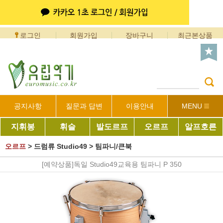
로그인
회원가입
장바구니
최근본상품
공지사항
질문과 답변
이용안내
MENU
지휘봉
휘슬
발도르프
오르프
알프호른
오르프
>
드럼류 Studio49
>
팀파니/큰북
[예약상품]독일 Studio49교육용 팀파니 P 350