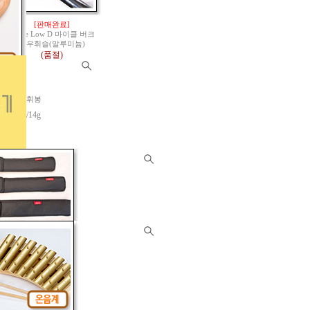
[판매완료]
Burke Low D 마이클 버크
로우휘슬(알루미늄)
(품절)
로헤마 社 지휘봉
nbeam /14g
 코시차임 세트
to 휘슬 소프트 케이스
op Bb키 & Alto A키)
규격 : 42 X 8cm
8,000원