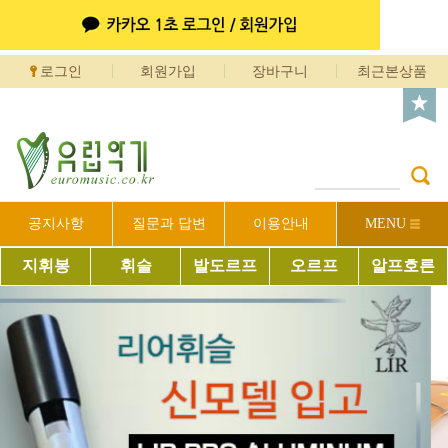
로그인
회원가입
장바구니
최근본상품
공지사항
질문과 답변
이용안내
MENU
지휘봉
휘슬
발도르프
오르프
알프호른