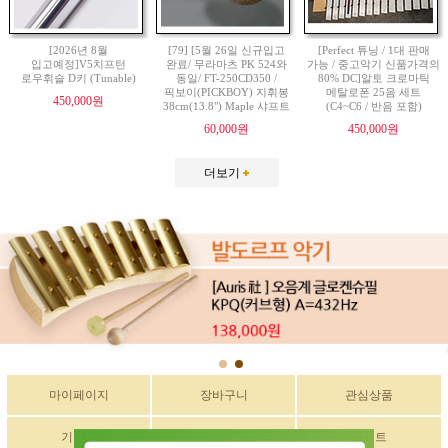
[2026년 8월
[79] [5월 26일 신규입고
[Perfect 튜닝 / 1대 판매
입고예정]V5치프턴
완료/ 무라마츠 PK 524와
가능 / 중고악기 신품가격의
로우휘슬 D키 (Tunable)
동일/ FT-250CD350 /
80% DC]알토 크로마틱
픽보이(PICKBOY) 지휘봉
메탈로폰 25음 세트
450,000원
38cm(13.8") Maple 샤프트
(C4~C6 / 반음 포함)
60,000원
450,000원
더보기
마이페이지
장바구니
관심상품
기획전
구매후기
이벤트