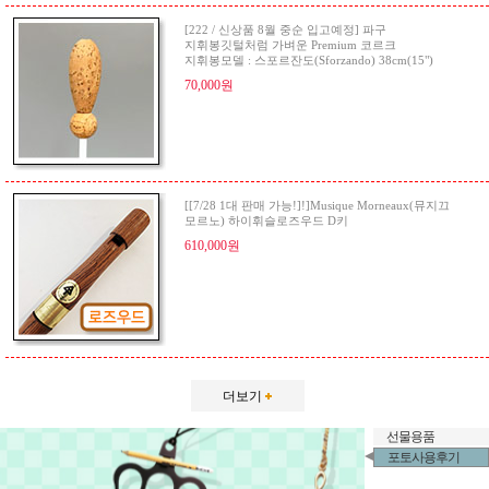
[222 / 신상품 8월 중순 입고예정] 파구
지휘봉깃털처럼 가벼운 Premium 코르크
지휘봉모델 : 스포르잔도(Sforzando) 38cm(15")
70,000원
[[7/28 1대 판매 가능!]!]Musique Morneaux(뮤지끄
모르노) 하이휘슬로즈우드 D키
610,000원
더보기
선물용품
포토사용후기