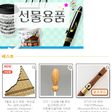
베스트
8월초 입고 예정 / 최상급
[222 / 신상품 8월 중순
[[7/28 1대 판매
Pro. 샴포냐(삼뽀냐;
입고예정] 파구
가능!]!]Musique
zampoña, Zampona) /
지휘봉깃털처럼 가벼운
Morneaux(뮤지끄 모르노)