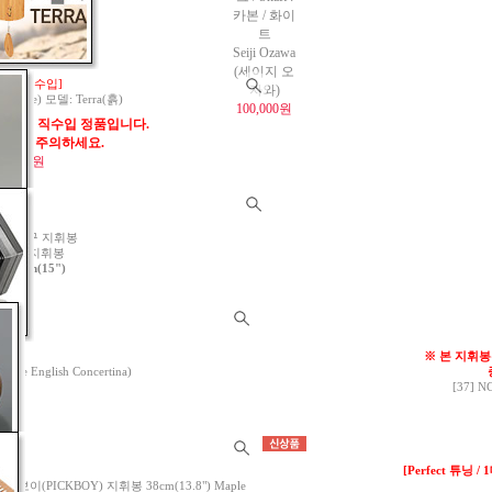
A=432Hz)
카본 / 화이
38,000원
트
Seiji Ozawa
(세이지 오
랑스 직수입]
자와)
Chime) 모델: Terra(흙)
100,000원
프랑스 직수입 정품입니다.
제품에 주의하세요.
78,000원
정]
파구 지휘봉
 코르크 지휘봉
 38cm(15")
※ 본 지휘봉
English Concertina)
[37] 
6
[Perfect 튜닝
픽보이(PICKBOY) 지휘봉 38cm(13.8") Maple