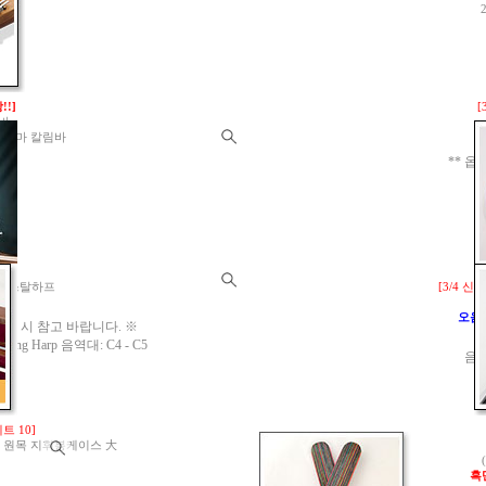
0mm
!!]
[
림바
호케마 칼림바
** 
 크리스탈하프
[3/4 
오음계(
매 시 참고 바랍니다. ※
l Singing Harp 음역대: C4 - C5
음역 : 
트 10]
 고급 원목 지휘봉케이스 大
흑단