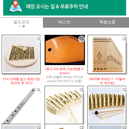
발도르프
베스트
특별상품
[중고 1대 판매 가능]명품 G
aertner]
10현 칸텔레 Model 1955(K
[3/4 신제품 입고 완료] [영
[예약해 주세요~! / 이탈리
antele) (하드케이스 포함)
유아의 첫 악기]
아 직수입]
스웨덴 Auris 社 직수입
오음계튜닝 d'(D4) ~ e"(E
최고급 치터/프살터리(Zithe
오음계(Pentatonic)
5음 글로
r; Cithare; Psaltery; Salterio)
5) / 온음계튜닝 c'(C4) ~ e"
켄슈필
9음 X 4현 / 25현 크로마틱
(E5)
KAP-005
(A=440Hz)
9음 X 4현 / 25현 크로마틱
520,000원
음역 : g''' - a''' - h'''(b''') - d''''
주문제작상품
- e''''
1,600,000원
70,000원