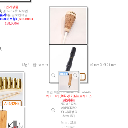
[인기상품]
웨덴 Auris 社 직수입
음계
8음 글로켄슈필
008(커브형)
(A=440Hz)
138,000원
[251]
[입고완료]
안드레아 보이 지휘봉
모델 : ABL CM33
15g / 그립: 코르크 + Kotowood / 그립 사이즈 : 40 mm X Ø 21 mm
150,000원
[입고완료]
토만 휘슬 Thomann Irish Whistle
[48] 세이지
하이 D키 (Black) + 소프트케이스
오자와
30,000원
NC-A / 픽보
이(PICKBO
Y) 지휘봉 3
롱한 음색!]
8cm(15")
Auris 社 직수입
Grip : 코르
계
글로켄슈필
크 / Shaft :
PQ(커브형)