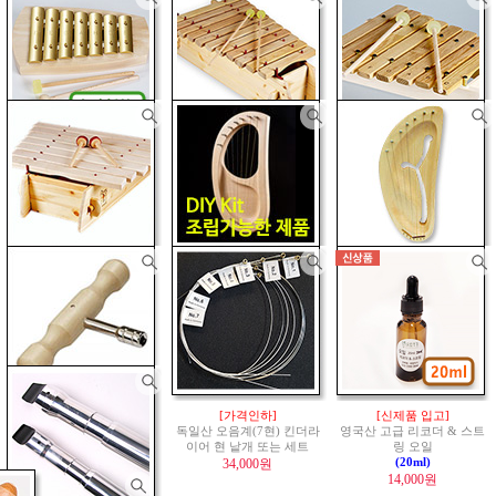
[2024년 8월 New Model]
[인기제품!]
스웨덴 Auris 社 직수입
Excellent Quality Profession
스웨덴 Auris 社 직수입
온음계
12음 글로켄슈필 커
al
오음계
글로켄슈필
브형
리어휘슬 Low D키
KPH(커브형)
KDH-012
(A=440Hz)
(A=440Hz)
가성비 200%
138,000원
200,000원
410,000원
[스웨덴 Auris 社 직수입]
[신규입고완료]
[스웨덴 Auris 社 직수입]
오음계
글로켄슈필
Auris 마림바 11음 XDL-011
온음계
실로폰(XRD-908)
KAP-007(플랫형)
(온음계)
176,000원
(A=440Hz)
561,000원
94,000원
[신규입고완료]
[아우리스 정품 직수입]
[3/4 재입고 완료]
Auris 베이스마림바 7음 XA
오음계 킨더라이어 7현[LO
오음계 킨더라이어 7현[LN
M-007
(오음계)
P]
P]
671,000원
Pentatonic
DIY Kit
Pentatonic
196,000원
d'(D3) ~ d"(D4)
352,000원
[스웨덴 Auris 社 직수입]
[가격인하]
[신제품 입고]
Auris 社 T-자형 튜닝렌치 /
독일산 오음계(7현) 킨더라
영국산 고급 리코더 & 스트
조율기
이어 현 낱개 또는 세트
링 오일
17,000원
34,000원
(20ml)
14,000원