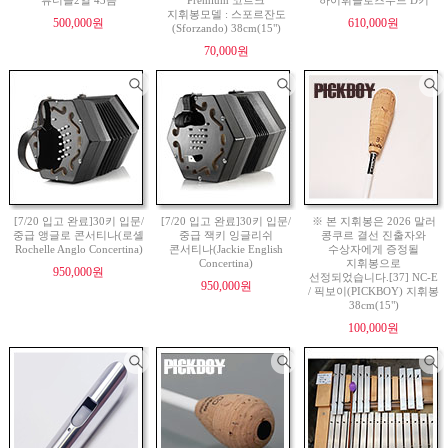
튜너블2열 43음
Premium 코르크
하이휘슬로즈우드 D키
지휘봉모델 : 스포르잔도
500,000원
610,000원
(Sforzando) 38cm(15")
70,000원
[7/20 입고 완료]30키 입문/
[7/20 입고 완료]30키 입문/
※ 본 지휘봉은 2026 말러
중급 앵글로 콘서티나(로셸
중급 잭키 잉글리쉬
콩쿠르 결선 진출자와
Rochelle Anglo Concertina)
콘서티나(Jackie English
수상자에게 증정될
Concertina)
지휘봉으로
950,000원
선정되었습니다.[37] NC-E
950,000원
/ 픽보이(PICKBOY) 지휘봉
38cm(15")
100,000원