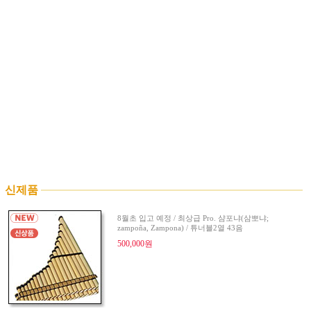
신제품
8월초 입고 예정 / 최상급 Pro. 샴포냐(삼뽀냐;
zampoña, Zampona) / 튜너블2열 43음
500,000원