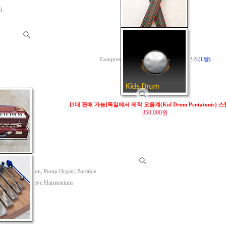
.
[07.특별히 무거운 본즈]
Compressed colored wood 아이리쉬 본즈
(1쌍)
Type2) 무게 : 1개당 45~48g
52,000원
[1대 판매 가능]독일에서 제작 오음계(Kid Drum Pentatonic)
350,000원
10일 신규입고]
니움(Harmonium, Pump Organ) Portable
monium 3.5 octave Harmonium
~ F6
,000원