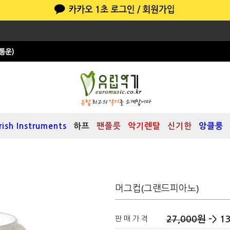
Irish Instruments
하프
팬플릇
악기렌탈
신기한
앙클룽
머그컵(그랜드피아노)
27,000
원
-> 1
판 매 가 격