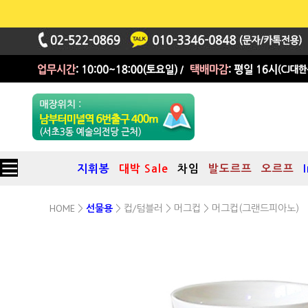
지휘봉
대박 Sale
차임
발도르프
오르프
HOME
컵/텀블러
머그컵
>
선물용
>
>
> 머그컵(그랜드피아노)