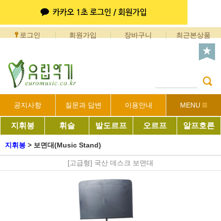
로그인
회원가입
장바구니
최근본상품
공지사항
질문과 답변
이용안내
MENU
지휘봉
휘슬
발도르프
오르프
알프호른
지휘봉
>
보면대(Music Stand)
[고급형] 국산 데스크 보면대