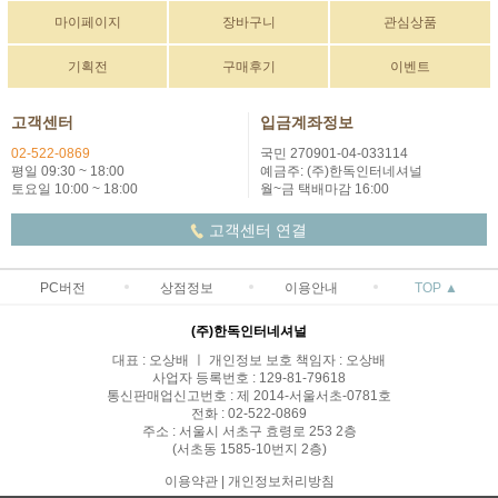
마이페이지
장바구니
관심상품
기획전
구매후기
이벤트
고객센터
입금계좌정보
02-522-0869
국민 270901-04-033114
평일 09:30 ~ 18:00
예금주: (주)한독인터네셔널
토요일 10:00 ~ 18:00
월~금 택배마감 16:00
고객센터 연결
PC버전
상점정보
이용안내
TOP ▲
(주)한독인터네셔널
대표 : 오상배 ㅣ 개인정보 보호 책임자 : 오상배
사업자 등록번호 : 129-81-79618
통신판매업신고번호 : 제 2014-서울서초-0781호
전화 : 02-522-0869
주소 : 서울시 서초구 효령로 253 2층
(서초동 1585-10번지 2층)
이용약관
|
개인정보처리방침