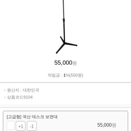
55,000
원
적립금 :
1
%(550원)
원산지 : 대한민국
상품코드9104
[고급형] 국산 데스크 보면대
55,000
원
+1
-1