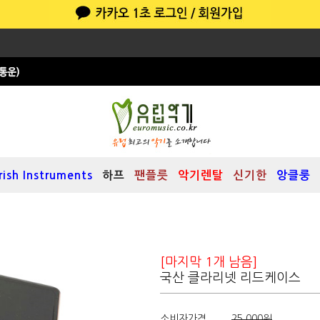
Irish Instruments
하프
팬플릇
악기렌탈
신기한
앙클룽
[마지막 1개 남음]
국산 클라리넷 리드케이스
소비자가격
25,000원