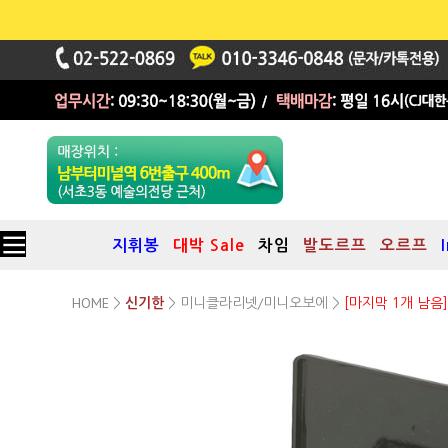
지휘봉
대박 Sale
차임
발도르프
오르프
HOME
미니클라리넷/미니오보에
>
신기한
>
>
[마지막 1개 남음]
국산 클라리넷 리드케이스