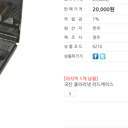
20,000
원
판 매 가 격
적 립 금
1%
원 산 지
한국
제 조 사
정우
상 품 코 드
6214
상품퍼가기
[마지막 1개 남음]
국산 클라리넷 리드케이스