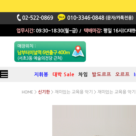
지휘봉
대박 Sale
차임
발도르프
오르프
HOME
재미있는 교육용 악기
재미있는 교육용 악기
>
신기한
>
>