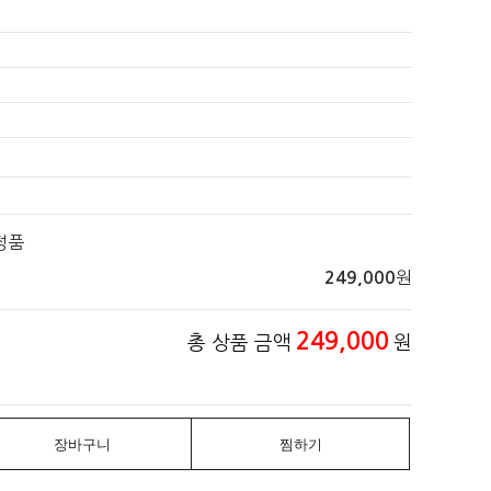
Y정품
원
249,000
249,000
총 상품 금액
원
장바구니
찜하기