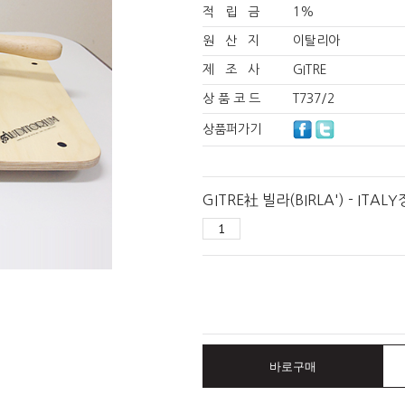
적 립 금
1%
원 산 지
이탈리아
제 조 사
GITRE
상 품 코 드
T737/2
상품퍼가기
GITRE社 빌라(BIRLA') - ITAL
바로구매