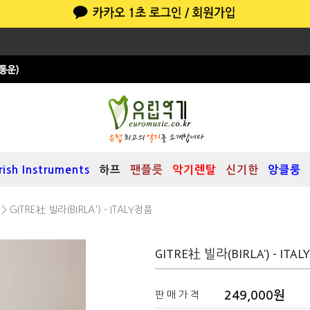
Irish Instruments
하프
팬플릇
악기렌탈
신기한
앙클룽
> GITRE社 빌라(BIRLA') - ITALY정품
GITRE社 빌라(BIRLA') - ITA
249,000
원
판 매 가 격