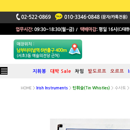
지휘봉
대박 Sale
차임
발도르프
오르프
HOME
수사토
>
Irish Instruments
>
틴휘슬(Tin Whistles)
>
>
초보자를 위한 영문교본 (연습곡 포함)