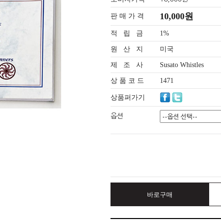
10,000원
판 매 가 격
적 립 금
1%
원 산 지
미국
제 조 사
Susato Whistles
상 품 코 드
1471
상품퍼가기
옵션
바로구매