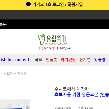
Irish Instruments
하프
팬플릇
악기렌탈
신기한
앙클룽
 수사토에서 제작한
수사토에서 제작한
초보자를 위한 영문교본 (연습
소비자가격
18,000원