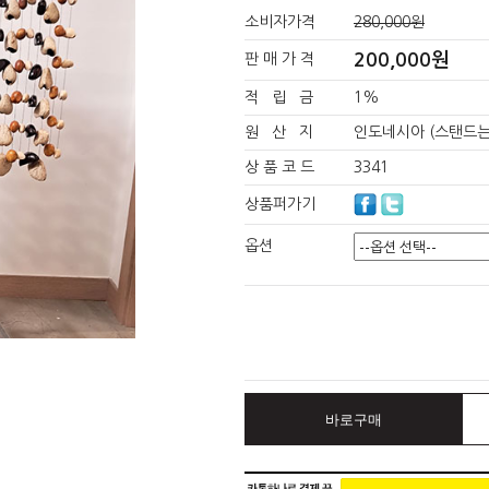
소비자가격
280,000원
200,000원
판 매 가 격
적 립 금
1%
원 산 지
인도네시아 (스탠드는
상 품 코 드
3341
상품퍼가기
옵션
바로구매