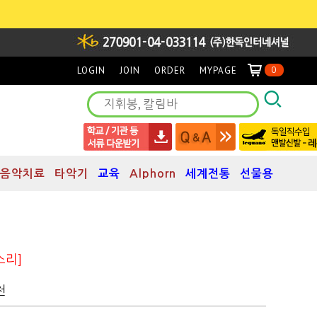
LOGIN
JOIN
ORDER
MYPAGE
0
음악치료
타악기
교육
Alphorn
세계전통
선물용
소리]
천