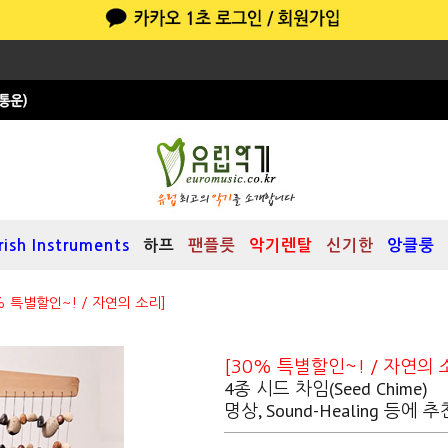
Irish Instruments
하프
팬플릇
악기렌탈
신기한
앙클룽
% 특별할인~! / 자연의 소리]
[30% 특별할인~! / 자연의 
4종 시드 차임(Seed Chime)
명상, Sound-Healing 등에 추