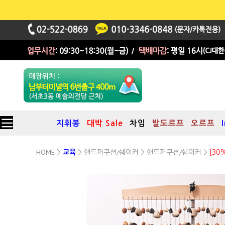
지휘봉
대박 Sale
차임
발도르프
오르프
HOME
핸드퍼쿠션/쉐이커
핸드퍼쿠션/쉐이커
>
교육
>
>
>
[30
4종 시드 차임(Seed Chime)
명상, Sound-Healing 등에 추천