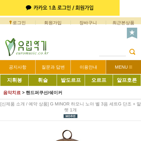
로그인
회원가입
장바구니
최근본상품
공지사항
질문과 답변
이용안내
MENU
지휘봉
휘슬
발도르프
오르프
알프호른
음악치료
>
핸드퍼쿠선/쉐이커
[신제품 소개 / 예약 상품] G MINOR 하모니 노아 벨 3음 세트G 단조 + 말
렛 1개