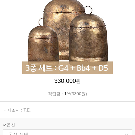
330,000
원
적립금 :
1
%(3300원)
제조사 : T.E.
옵션