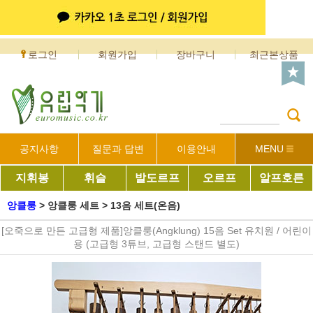
로그인
회원가입
장바구니
최근본상품
공지사항
질문과 답변
이용안내
MENU
지휘봉
휘슬
발도르프
오르프
알프호른
앙클룽
>
앙클룽 세트
>
13음 세트(온음)
[오죽으로 만든 고급형 제품]앙클룽(Angklung) 15음 Set 유치원 / 어린이
용 (고급형 3튜브, 고급형 스탠드 별도)