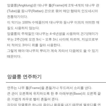
앙클룽(Angklung)은 대나무 틀(Frame)에 2개~4개의 대나무 관
(Tube)을 등나무(Rattan) 끈으로 묶어 매단 형태의 인도네시아
전통악기이다.
이 악기는 100% 수제품이며 대나무와 등나무 이외의 어떠한 재
질도 사용하지 않는다.
앙클룽의 주재질인 대나무는 4~6년생을 사용하며 건기(매미가
우는 2주간)에 오전 9시 ~ 오후 3시 사이에 자르며, 지상으로부
터 적어도 3마디 위를 잘라 사용한다.
그렇게 해야 대나무의 뿌리가 계속 자라서 다음에도 쓸 수 있기
때문이다.
앙클룽 연주하기
연주는 나무 틀(Frame)을 흔들거나 두드려서 소리를 낸다.
큰 관이 오른쪽에 위치하도록 한 후 아래부분(Base)의 오른쪽 끝
은 가볍게 좌우로 빨리 흔들어 준다.
각각의 앙클룽은 하나의 음이나 화음을 내기 때문에 멜로디를 연