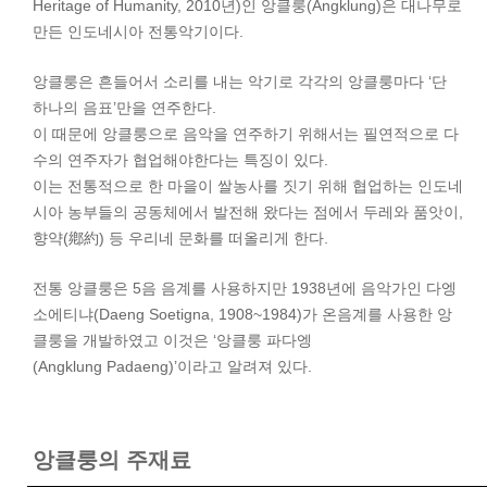
Heritage of Humanity, 2010년)인 앙클룽(Angklung)은 대나무로
만든 인도네시아 전통악기이다.
앙클룽은 흔들어서 소리를 내는 악기로 각각의 앙클룽마다 ‘단
하나의 음표’만을 연주한다.
이 때문에 앙클룽으로 음악을 연주하기 위해서는 필연적으로 다
수의 연주자가 협업해야한다는 특징이 있다.
이는 전통적으로 한 마을이 쌀농사를 짓기 위해 협업하는 인도네
시아 농부들의 공동체에서 발전해 왔다는 점에서 두레와 품앗이,
향약(鄕約) 등 우리네 문화를 떠올리게 한다.
전통 앙클룽은 5음 음계를 사용하지만 1938년에 음악가인 다엥
소에티냐(Daeng Soetigna, 1908~1984)가 온음계를 사용한 앙
클룽을 개발하였고 이것은 ‘앙클룽 파다엥
(Angklung Padaeng)’이라고 알려져 있다.
앙클룽의 주재료