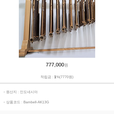
777,000
원
적립금 :
1
%(7770원)
원산지 : 인도네시아
상품코드 : Bambell-AK13G