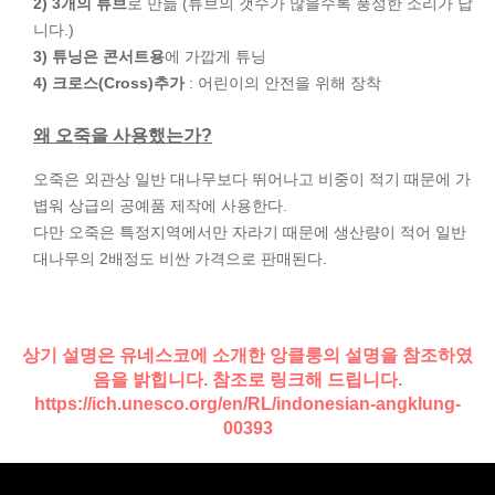
2) 3개의 튜브
로 만듦 (튜브의 갯수가 많을수록 풍성한 소리가 납
니다.)
3) 튜닝은 콘서트용
에 가깝게 튜닝
4) 크로스(Cross)추가
: 어린이의 안전을 위해 장착
왜 오죽을 사용했는가?
오죽은 외관상 일반 대나무보다 뛰어나고 비중이 적기 때문에 가
볍워 상급의 공예품 제작에 사용한다.
다만 오죽은 특정지역에서만 자라기 때문에 생산량이 적어 일반
대나무의 2배정도 비싼 가격으로 판매된다.
상기 설명은 유네스코에 소개한 앙클룽의 설명을 참조하였
음을 밝힙니다. 참조로 링크해 드립니다.
https://ich.unesco.org/en/RL/indonesian-angklung-
00393