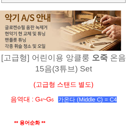
[고급형] 어린이용 앙클룽
오죽
온음
15음(3튜브) Set
(고급형 스탠드 별도)
음역대 : G
~G
가온다 (Middle C) = C4
4
6
** 용어순화 **