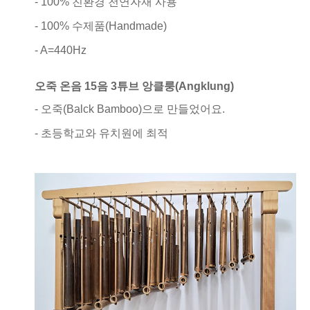
- 100% 친환경 천연자재 사용
- 100% 수제품(Handmade)
- A=440Hz
오죽 온음 15음 3튜브 앙클룽(Angklung)
- 오죽(Balck Bamboo)으로 만들었어요.
- 초등학교와 유치원에 최적