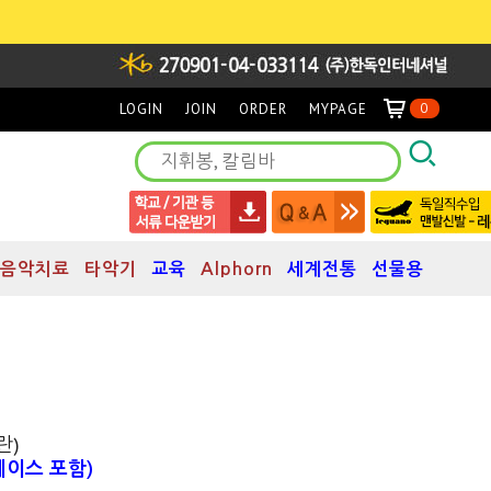
LOGIN
JOIN
ORDER
MYPAGE
0
음악치료
타악기
교육
Alphorn
세계전통
선물용
란)
" (케이스 포함)