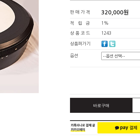
320,000원
판 매 가 격
적 립 금
1%
상 품 코 드
1243
상품퍼가기
옵션
바로구매