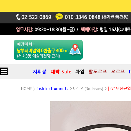
지휘봉
대박 Sale
차임
발도르프
오르프
HOME
바우런(Bodhrans)
>
Irish Instruments
>
>
[2/19 신규
전문가용 튜너블 바우런(보드란)
Inside Tunable 18 X 4.2" (케이스 포함)