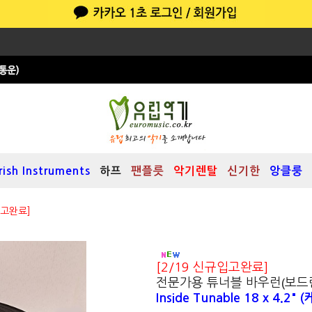
Irish Instruments
하프
팬플릇
악기렌탈
신기한
앙클룽
입고완료]
[2/19 신규입고완료]
전문가용 튜너블 바우런(보드
Inside Tunable 18 x 4.2