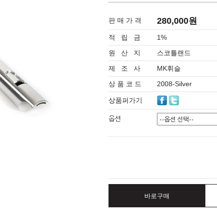
280,000원
판 매 가 격
적 립 금
1%
원 산 지
스코틀랜드
제 조 사
MK휘슬
상 품 코 드
2008-Silver
상품퍼가기
옵션
바로구매