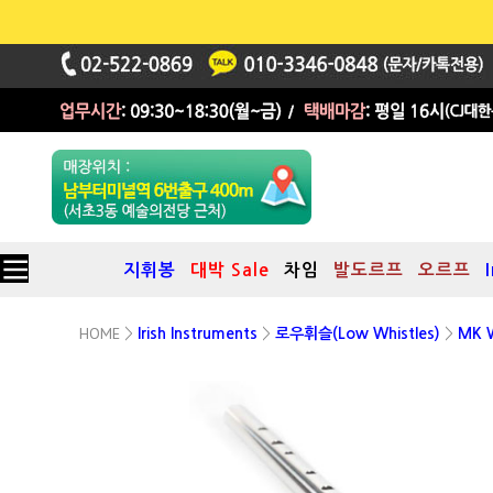
지휘봉
대박 Sale
차임
발도르프
오르프
HOME
>
Irish Instruments
>
로우휘슬(Low Whistles)
>
MK W
MK Kelpie 휘슬
Low D키
알루미늄 Silver 컬러
(Non-Tunable)