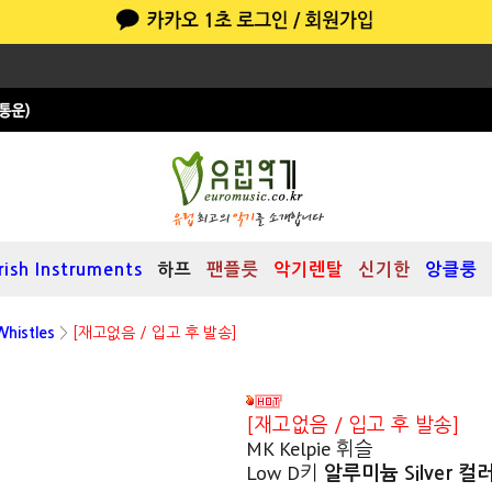
Irish Instruments
하프
팬플릇
악기렌탈
신기한
앙클룽
histles
>
[재고없음 / 입고 후 발송]
[재고없음 / 입고 후 발송]
MK Kelpie 휘슬
Low D키
알루미늄 Silver 컬