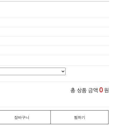
0
총 상품 금액
원
장바구니
찜하기