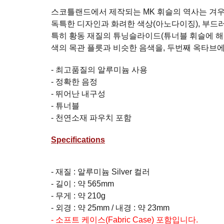
스코틀랜드에서 제작되는 MK 휘슬의 역사는 겨우
독특한 디자인과 화려한 색상(아노다이징), 부드러운 
특히 황동 재질의 튜닝슬라이드(튜너블 휘슬에 해
색의 목관 플릇과 비슷한 음색을, 두번째 옥타브에서
- 최고품질의 알루미늄 사용
- 정확한 음정
- 뛰어난 내구성
- 튜너블
- 천연소재 파우치 포함
Specifications
- 재질 : 알루미늄 Silver 컬러
- 길이 : 약 565mm
- 무게 : 약 210g
- 외경 : 약 25mm / 내경 : 약 23mm
- 소프트 케이스(Fabric Case) 포함입니다.