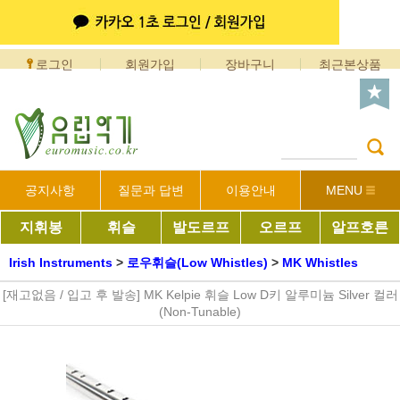
로그인
회원가입
장바구니
최근본상품
공지사항
질문과 답변
이용안내
MENU
지휘봉
휘슬
발도르프
오르프
알프호른
Irish Instruments
>
로우휘슬(Low Whistles)
>
MK Whistles
[재고없음 / 입고 후 발송] MK Kelpie 휘슬 Low D키 알루미늄 Silver 컬러
(Non-Tunable)