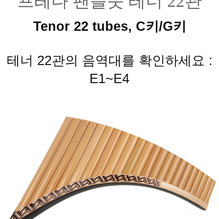
프레다 팬플룻 테너 22관
Tenor 22 tubes, C키/G키
테너 22관의 음역대를 확인하세요 :
E1~E4