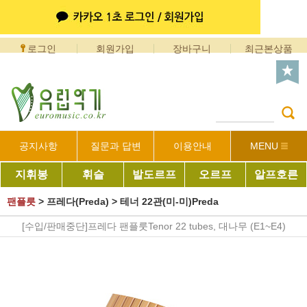
로그인
회원가입
장바구니
최근본상품
공지사항
질문과 답변
이용안내
MENU
지휘봉
휘슬
발도르프
오르프
알프호른
팬플릇
>
프레다(Preda)
>
테너 22관(미-미)Preda
[수입/판매중단]프레다 팬플룻Tenor 22 tubes, 대나무 (E1~E4)