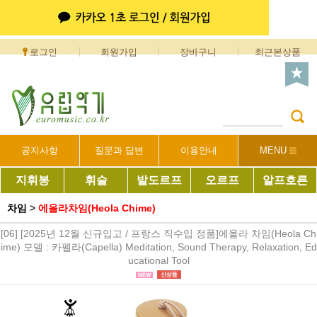
로그인
회원가입
장바구니
최근본상품
공지사항
질문과 답변
이용안내
MENU
지휘봉
휘슬
발도르프
오르프
알프호른
차임
>
에올라차임(Heola Chime)
[06] [2025년 12월 신규입고 / 프랑스 직수입 정품]에올라 차임(Heola Ch
ime) 모델 : 카펠라(Capella) Meditation, Sound Therapy, Relaxation, Ed
ucational Tool