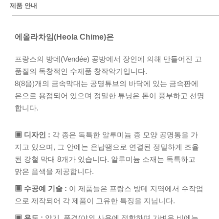
제품 안내
에올라차임(Heola Chime)은
프랑스의 방데(Vendée) 공방에서 장인에 의해 만들어진 고
품질의 독창적인 수제품 창작악기입니다.
8(8음)개의 금속막대는 공명튜브의 바닥에 있는 금속판에
은으로 용접되어 있으며 정밀한 튜닝은 톤이 풍부하고 선명
합니다.
▣ 디자인 :
각 종은 독특한 알루미늄 종 모양 공명통을 가
지고 있으며, 그 안에는 은납땜으로 연결된 정밀하게 조율
된 강철 막대 8개가 있습니다. 알루미늄 소재는 독특하고
맑은 음색을 제공합니다.
▣ 수공예 기술 :
이 제품들은 프랑스 방데 지역에서 수작업
으로 제작되어 각 제품이 고유한 특징을 지닙니다.
▣ 용도 :
악기, 풍경(야외 사용에 적합하며 가벼운 비에는