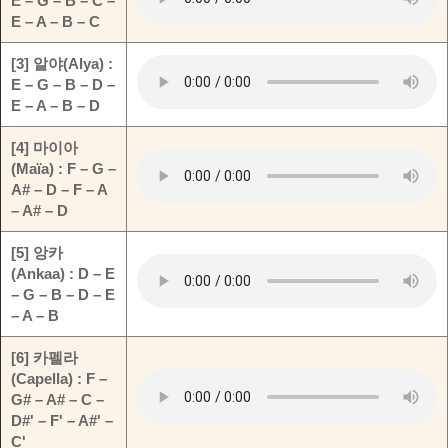
E – G – B – C –
E – A – B – C
[3] 알야(Alya) :
E – G – B – D –
E – A – B – D
[4] 마이아
(Maïa) : F – G –
A# – D – F – A
– A# – D
[5] 앙카
(Ankaa) : D – E
– G – B – D – E
– A – B
[6] 카펠라
(Capella) : F –
G# – A# – C –
D#' – F' – A#' –
C'