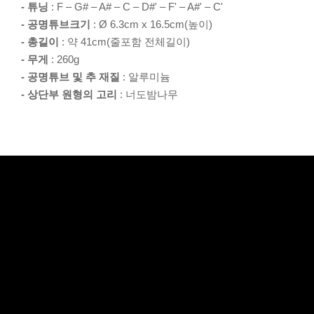
- 튜닝
: F – G# – A# – C – D#' – F' – A#' – C'
- 공명튜브크기
: Ø 6.3cm x 16.5cm(높이)
- 총길이
: 약 41cm(줄포함 전체길이)
- 무게
: 260g
- 공명튜브 및 추 재질
: 알루미늄
- 상단부 원형의 고리
: 너도밤나무