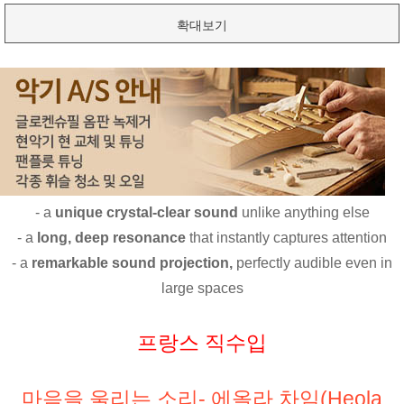
확대보기
- a
unique crystal-clear sound
unlike anything else
- a
long, deep resonance
that instantly captures attention
- a
remarkable sound projection,
perfectly audible even in
large spaces
프랑스 직수입
마음을 울리는 소리- 에올라 차임(Heola