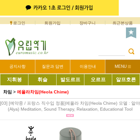
로그인
회원가입
장바구니
최근본상품
공지사항
질문과 답변
이용안내
MENU
지휘봉
휘슬
발도르프
오르프
알프호른
차임
>
에올라차임(Heola Chime)
[03] [예약중 / 프랑스 직수입 정품]에올라 차임(Heola Chime) 모델 : 알야
(Alya) Meditation, Sound Therapy, Relaxation, Educational Tool