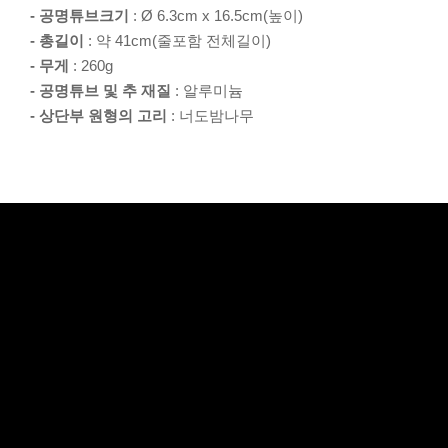
- 공명튜브크기
: Ø 6.3cm x 16.5cm(높이)
- 총길이
: 약 41cm(줄포함 전체길이)
- 무게
: 260g
- 공명튜브 및 추 재질
: 알루미늄
- 상단부 원형의 고리
: 너도밤나무