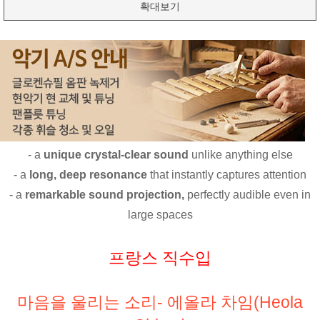
확대보기
- a
unique crystal-clear sound
unlike anything else
- a
long, deep resonance
that instantly captures attention
- a
remarkable sound projection,
perfectly audible even in
large spaces
프랑스 직수입
마음을 울리는 소리- 에올라 차임(Heola