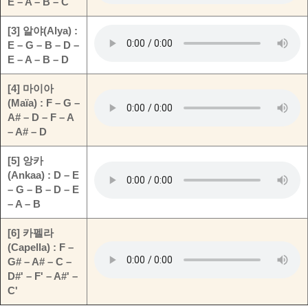
E – A – B – C
[3] 알야(Alya) :
E – G – B – D –
E – A – B – D
[4] 마이아
(Maïa) : F – G –
A# – D – F – A
– A# – D
[5] 앙카
(Ankaa) : D – E
– G – B – D – E
– A – B
[6] 카펠라
(Capella) : F –
G# – A# – C –
D#' – F' – A#' –
C'