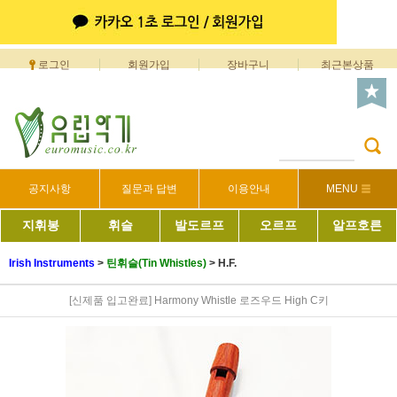
로그인
회원가입
장바구니
최근본상품
공지사항
질문과 답변
이용안내
MENU
지휘봉
휘슬
발도르프
오르프
알프호른
Irish Instruments
>
틴휘슬(Tin Whistles)
>
H.F.
[신제품 입고완료] Harmony Whistle 로즈우드 High C키