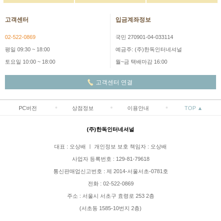
고객센터
입금계좌정보
02-522-0869
국민 270901-04-033114
평일 09:30 ~ 18:00
예금주: (주)한독인터네셔널
토요일 10:00 ~ 18:00
월~금 택배마감 16:00
고객센터 연결
PC버전
상점정보
이용안내
TOP ▲
(주)한독인터네셔널
대표 : 오상배 ㅣ 개인정보 보호 책임자 : 오상배
사업자 등록번호 : 129-81-79618
통신판매업신고번호 : 제 2014-서울서초-0781호
전화 : 02-522-0869
주소 : 서울시 서초구 효령로 253 2층
(서초동 1585-10번지 2층)