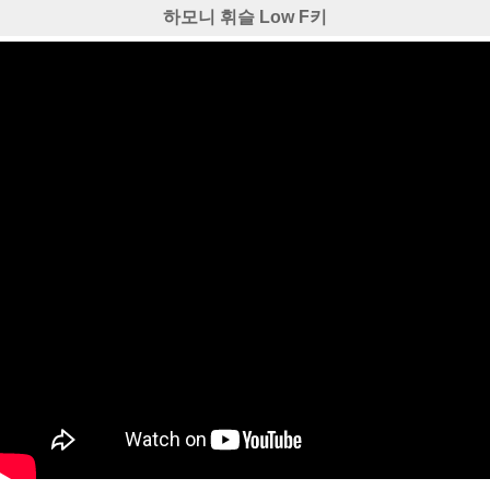
하모니 휘슬 Low F키