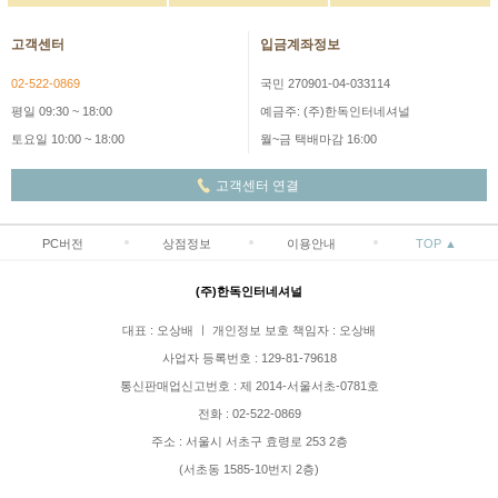
고객센터
입금계좌정보
02-522-0869
국민 270901-04-033114
평일 09:30 ~ 18:00
예금주: (주)한독인터네셔널
토요일 10:00 ~ 18:00
월~금 택배마감 16:00
고객센터 연결
PC버전
상점정보
이용안내
TOP ▲
(주)한독인터네셔널
대표 : 오상배 ㅣ 개인정보 보호 책임자 : 오상배
사업자 등록번호 : 129-81-79618
통신판매업신고번호 : 제 2014-서울서초-0781호
전화 : 02-522-0869
주소 : 서울시 서초구 효령로 253 2층
(서초동 1585-10번지 2층)