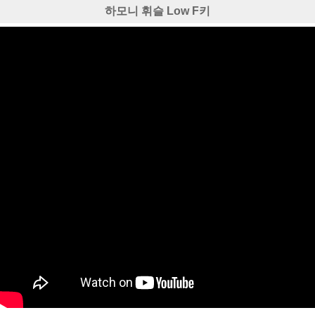
하모니 휘슬 Low F키