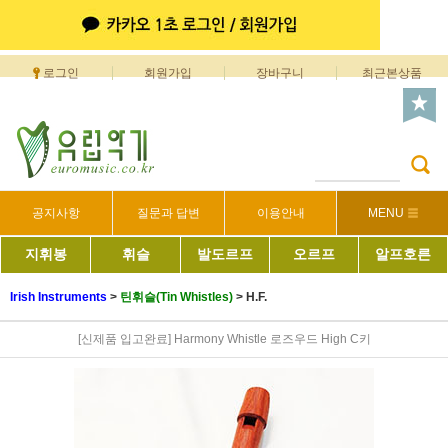
로그인
회원가입
장바구니
최근본상품
공지사항
질문과 답변
이용안내
MENU
지휘봉
휘슬
발도르프
오르프
알프호른
Irish Instruments
>
틴휘슬(Tin Whistles)
>
H.F.
[신제품 입고완료] Harmony Whistle 로즈우드 High C키