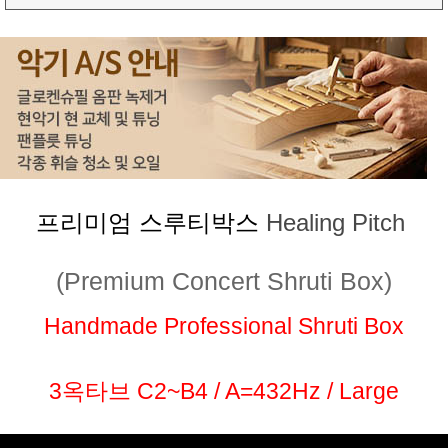
프리미엄 스루티박스
Healing Pitch
(Premium Concert Shruti Box)
Handmade Professional Shruti Box
3옥타브 C2~B4 / A=432Hz / Large