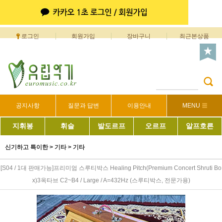
로그인
회원가입
장바구니
최근본상품
공지사항
질문과 답변
이용안내
MENU
지휘봉
휘슬
발도르프
오르프
알프호른
신기하고 특이한
>
기타
>
기타
[S04 / 1대 판매가능]프리미엄 스루티박스 Healing Pitch(Premium Concert Shruti Bo
x)3옥타브 C2~B4 / Large / A=432Hz (스루티박스, 전문가용)