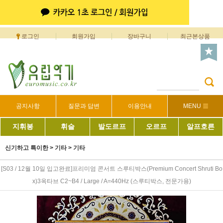
로그인
회원가입
장바구니
최근본상품
공지사항
질문과 답변
이용안내
MENU
지휘봉
휘슬
발도르프
오르프
알프호른
신기하고 특이한
>
기타
>
기타
[S03 / 12월 10일 입고완료]프리미엄 콘서트 스루티박스(Premium Concert Shruti Bo
x)3옥타브 C2~B4 / Large / A=440Hz (스루티박스, 전문가용)