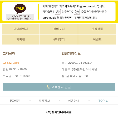
마이페이지
장바구니
관심상품
기획전
구매후기
이벤트
고객센터
입금계좌정보
02-522-0869
국민 270901-04-033114
평일 09:30 ~ 18:00
예금주: (주)한독인터네셔널
토요일 10:00 ~ 18:00
월~금 택배마감 16:00
고객센터 연결
PC버전
상점정보
이용안내
TOP ▲
(주)한독인터네셔널