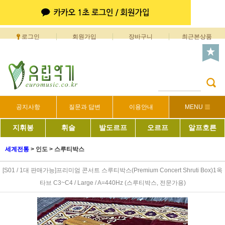
로그인
회원가입
장바구니
최근본상품
공지사항
질문과 답변
이용안내
MENU
지휘봉
휘슬
발도르프
오르프
알프호른
세계전통
>
인도
>
스루티박스
[S01 / 1대 판매가능]프리미엄 콘서트 스루티박스(Premium Concert Shruti Box)1옥
타브 C3~C4 / Large / A=440Hz (스루티박스, 전문가용)