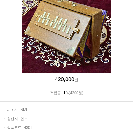
420,000
원
적립금 :
1
%(4200원)
제조사 : NMI
원산지 : 인도
상품코드 : 4301