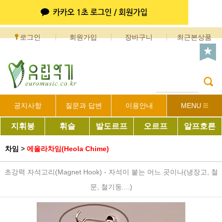
로그인
회원가입
장바구니
최근본상품
공지사항
질문과 답변
이용안내
MENU
지휘봉
휘슬
발도르프
오르프
알프호른
차임
>
에올라차임(Heola Chime)
초강력 자석고리(Magnet Hook) - 자석이 붙는 어느 곳이나(냉장고, 철
문, 철기둥....)