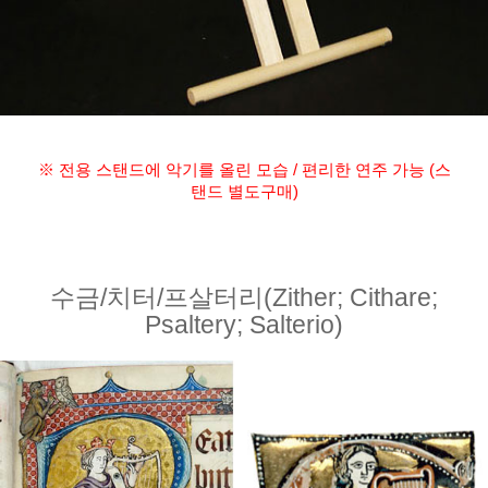
※ 전용 스탠드에 악기를 올린 모습 / 편리한 연주 가능 (스
탠드 별도구매)
수금/치터/프살터리(Zither; Cithare;
Psaltery; Salterio)