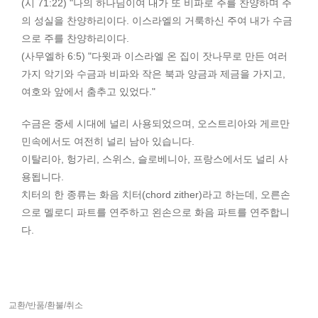
(시 71:22) "나의 하나님이여 내가 또 비파로 주를 찬양하며 주
의 성실을 찬양하리이다. 이스라엘의 거룩하신 주여 내가 수금
으로 주를 찬양하리이다.
(사무엘하 6:5) "다윗과 이스라엘 온 집이 잣나무로 만든 여러
가지 악기와 수금과 비파와 작은 북과 양금과 제금을 가지고,
여호와 앞에서 춤추고 있었다."
수금은 중세 시대에 널리 사용되었으며, 오스트리아와 게르만
민속에서도 여전히 널리 남아 있습니다.
이탈리아, 헝가리, 스위스, 슬로베니아, 프랑스에서도 널리 사
용됩니다.
치터의 한 종류는 화음 치터(chord zither)라고 하는데, 오른손
으로 멜로디 파트를 연주하고 왼손으로 화음 파트를 연주합니
다.
교환/반품/환불/취소