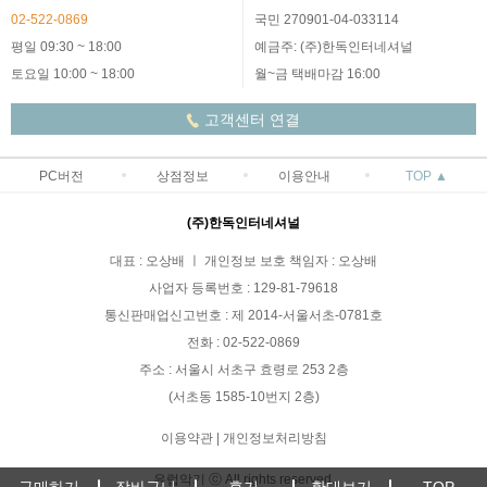
02-522-0869
국민 270901-04-033114
평일 09:30 ~ 18:00
예금주: (주)한독인터네셔널
토요일 10:00 ~ 18:00
월~금 택배마감 16:00
고객센터 연결
PC버전
상점정보
이용안내
TOP ▲
(주)한독인터네셔널
대표 : 오상배 ㅣ 개인정보 보호 책임자 : 오상배
사업자 등록번호 : 129-81-79618
통신판매업신고번호 : 제 2014-서울서초-0781호
전화 : 02-522-0869
주소 : 서울시 서초구 효령로 253 2층
(서초동 1585-10번지 2층)
이용약관
|
개인정보처리방침
유럽악기 ⓒ All rights reserved.