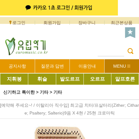
로그인
회원가입
장바구니
최근본상품
공지사항
질문과 답변
이용안내
MENU
지휘봉
휘슬
발도르프
오르프
알프호른
신기하고 특이한
>
기타
>
기타
[예약해 주세요~! / 이탈리아 직수입] 최고급 치터/프살터리(Zither; Cithar
e; Psaltery; Salterio)9음 X 4현 / 25현 크로마틱