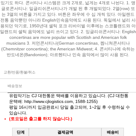
있기도 하다. 콘서티나 시스템은 크게 2개로, 넓게는 4개로 나뉜다. 1. 앵
글로콘서티나: 일글리쉬콘서티나가 개발 된 후 개발되었다. 2열(row) 또
는 3열의 버튼을 가지고 있다. 버튼은 좌우에 수 십 개씩 있다. 아일랜드
전통 음악뿐만 아니라 English민속음악에도 사용 된다. 독일에서 널리 사
용되던 악기로, 1950년대 셀틱 포크 리바이벌 이후에는 스코틀랜드와 아
일랜드의 셀틱 음악에도 널리 쓰이고 있다. 2. 잉글리쉬콘서티나: English
concertinas are more popular with Scottish and American folk
musicians 3. 저먼콘서티나(German concertinas, 켐니쳐콘서티나
(Chemnitzer concertina); the American Midwest; 4. 콘서티나에 속하는
반도네온(Bandonion); 아르헨티나 민속 음악에서 많이 사용 된다.
교환/반품/환불/취소
배송정보
유럽악기는 CJ 대한통운 택배를 이용하고 있습니다. (CJ 대한통
운택배:
http://www.cjlogistics.com
, 1588-1255)
평일 16시까지 입금완료시 당일 출고되며, 1~2일 후 수령하실 수
있습니다.
(토요일은 출고를 하지 않습니다.)
단계
결제금액
배송비