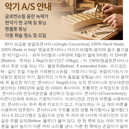
30키 보급용 앵글로콘서티나(Anglo Concertina) 100% Hand Made,
100% Made in Italy! 앵글로콘서티나 아이리쉬/켈틱 음악에 필수 불가결
한 악기입니다. - 좌우 6각형의 나무판에 3열(각 열에 5버튼) 각 15버튼
(Button) - 무게는 1.3kg(아코디언(7~10kg)), - 키: C#/G(앵글로콘서티나
에서 주로 사용 되는 키) - 벨로우(Bellow): 8 extended folds - 리드강도:
M - 길이 조절 가능한 가죽핸드스트랩 - 마호가니 마감. 유럽악기社가 수
년동안 찾았던 악기, 합리적인 가격과 품질을 맞췄습니다. 아이리쉬 음악
에 꼭 필요한 악기인 ‘콘서티나’ Stagi社사는 오직 콘서티나와 반도네온만
생산하는 1992년에 설립 된 이태리 회사이며, 전통적인 수작업으로 모든
콘서티나와 반도네온만을 생산하고 있습니다. 콘서티나(Concertina)는
아콘디언과에 속하는 기명악기이다. 아코디언은 건반과 버튼을 사용하지
만, 콘서티나는 좌우 측에 키보드가 있고, 키보드에는 수 십 개의 버튼을
사용하여 연주한다. 콘서티나의 구조를 보면 보통 육각형이나 팔각형(그
러나 4,10,12각형도 있음)으로 만든 두 개의 판 사이에 아코디언의 것과
같은 주름 상자(Bellow; 풀무)가 붙어 있다. 판 한 쪽에 있는 여러 개의 버
튼을 눌러 높이가 다른 여러 소리를 낸다. 다른 한 쪽에는 손잡이가 달려