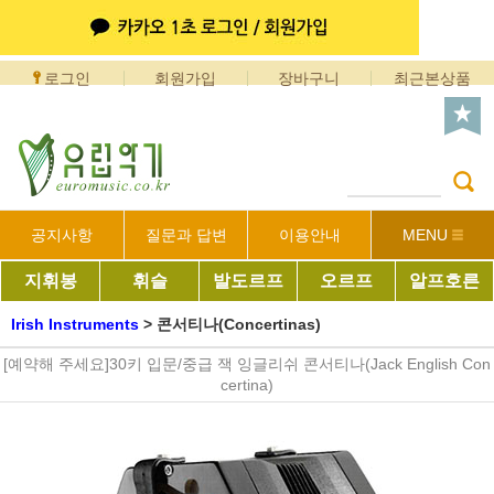
로그인
회원가입
장바구니
최근본상품
공지사항
질문과 답변
이용안내
MENU
지휘봉
휘슬
발도르프
오르프
알프호른
Irish Instruments
>
콘서티나(Concertinas)
[예약해 주세요]30키 입문/중급 잭 잉글리쉬 콘서티나(Jack English Con
certina)