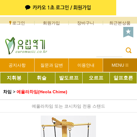
로그인
회원가입
장바구니
최근본상품
공지사항
질문과 답변
이용안내
MENU
지휘봉
휘슬
발도르프
오르프
알프호른
차임
>
에올라차임(Heola Chime)
에올라차임 또는 코시차임 전용 스탠드