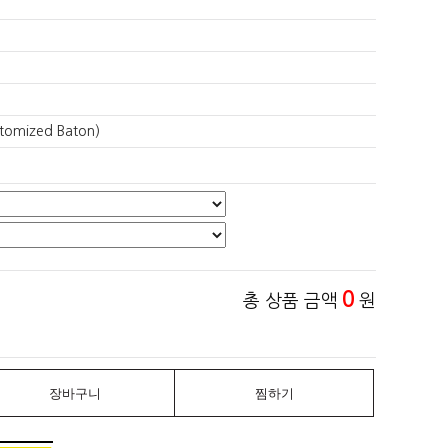
mized Baton)
0
총 상품 금액
원
장바구니
찜하기