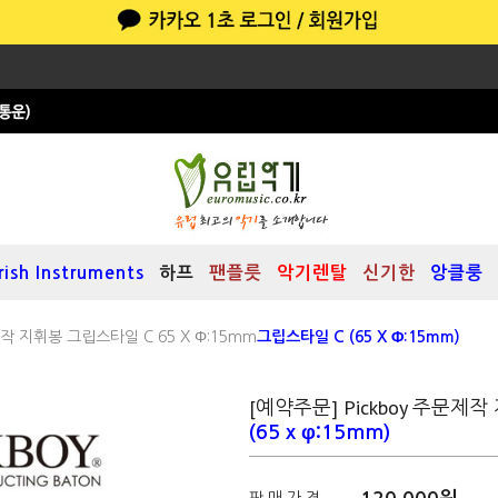
Irish Instruments
하프
팬플릇
악기렌탈
신기한
앙클룽
제작 지휘봉 그립스타일 C 65 X Φ:15mm
그립스타일 C (65 X Φ:15mm)
[예약주문] Pickboy 주문제작 
(65 x φ:15mm)