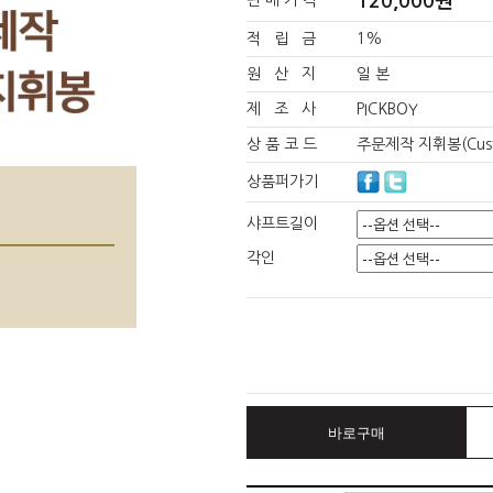
120,000원
판 매 가 격
적 립 금
1%
원 산 지
일 본
제 조 사
PICKBOY
상 품 코 드
주문제작 지휘봉(Custo
상품퍼가기
샤프트길이
각인
바로구매