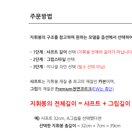
주문방법
지휘봉의 구조를 참고하여 원하는 모델을 옵션에서 선택하여
- 1단계 :
샤프트 길이
선택
(지휘봉 전체의 길이가 아닙니다.
- 2단계 :
그립스타일
선택
- 3단계 :
이니셜 각인 선택
(필수 선택 아님)
샤프트
는 지휘봉 재질 중 최고의 재질인
카본
이며,
그립
의 재질은
Premium천연코르크
(EW는 흑단)
지휘봉의 전체길이 = 샤프트 + 그립길이
예)
샤프트 32cm, A그립을 선택했다면
선택한 지휘봉 총길이
= 32cm + 7cm = 39cm