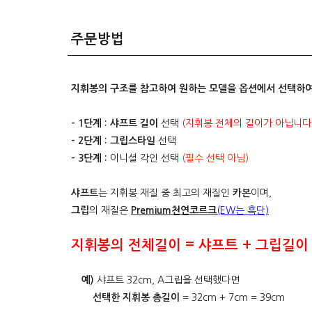
주문방법
지휘봉의 구조를 참고하여 원하는 모델을 옵션에서 선택하여
- 1단계 :
샤프트 길이
선택
(지휘봉 전체의 길이가 아닙니다.
- 2단계 :
그립스타일
선택
- 3단계 :
이니셜 각인 선택
(필수 선택 아님)
샤프트
는 지휘봉 재질 중 최고의 재질인
카본
이며,
그립
의 재질은
Premium천연코르크
(EW는 흑단)
지휘봉의 전체길이 = 샤프트 + 그립길이
예)
샤프트 32cm, A그립을 선택했다면
선택한 지휘봉 총길이
= 32cm + 7cm = 39cm