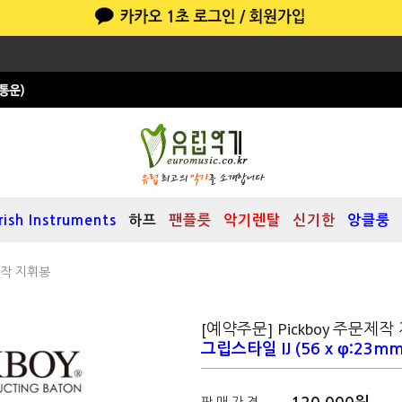
Irish Instruments
하프
팬플릇
악기렌탈
신기한
앙클룽
문제작 지휘봉
[예약주문] Pickboy 주문제작
그립스타일 IJ (56 x φ:23mm