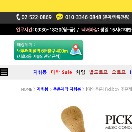
지휘봉
대박 Sale
차임
발도르프
오르프
HOME
>
지휘봉
>
주문제작 지휘봉
> [예약주문] Pickboy 주
그립스타일 IJ (56 X Φ:23mm)