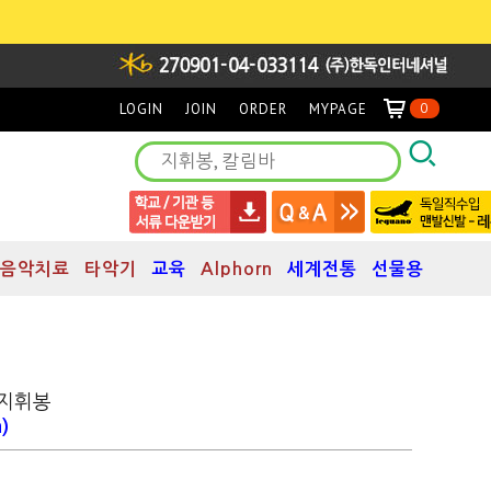
LOGIN
JOIN
ORDER
MYPAGE
0
음악치료
타악기
교육
Alphorn
세계전통
선물용
 지휘봉
)