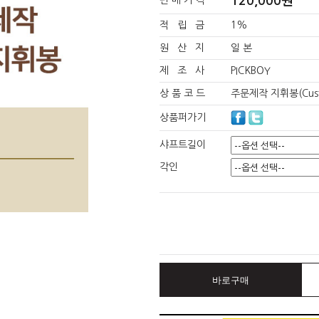
120,000원
판 매 가 격
적 립 금
1%
원 산 지
일 본
제 조 사
PICKBOY
상 품 코 드
주문제작 지휘봉(Custo
상품퍼가기
샤프트길이
각인
바로구매