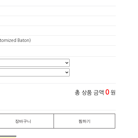
mized Baton)
0
총 상품 금액
원
장바구니
찜하기