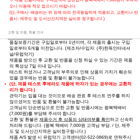
오니 이용에 착오 없으시기 바랍니다.
(단,구매시- 배송비는 위 표에 따라 전국동일하게 적용되고, 교환이나 반
품시- 제주도 및 도서산간지역은 실비로 청구됩니다.)
교환 및 반품, 환불 안내
품질보증기간은 구입일로부터 1년이며, 각 제품의 출시는 구입
일로부터 6개월 이전입니다. (제조자/수입자: (주)한독인터네셔
널/유럽악기)
제품을 받으신 후 교환 및 반품을 신청 하실 수 있는 기간은 제품
의 특성상 7일 이내 입니다.
테스트 하셨거나 고객님의 부주의로 인해 상품의 가치가 훼손되
었을 경우에는 반품 및 환불이 불가능합니다.
(단, 제품 테스트 후에라도 제품에 하자가 있는 경우에는 교환처
리가 됩니다.)
관악기는 입을 대는 것이므로 배송 완료 후 테스트 연주를 하지
않으셨어도 반품 및 환불이 불가능합니다.
고객님의 단순변심으로 인한 교환 및 반품시에는 왕복택배비
(7,000원)를 부담해 주셔야 합니다.
교환 및 환불은
제품수거 후 상품의 상태여부를 확인
하고 신속히
처리해 드립니다. (왕복 택배비 7,000원 고객님 부담. / 단, 제주
도 및 도서산간지역은 실비청구됩니다.)
제품 A/S 발생 시 유럽악기 고객센터(02-522-0869)로 연락주시