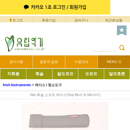
로그인
회원가입
장바구니
최근본상품
공지사항
질문과 답변
이용안내
MENU
지휘봉
휘슬
발도르프
오르프
알프호른
Irish Instruments
>
케이스 I 청소도구
Alto 휘슬 소프트 케이스(Sop Bb키 & Alto A키)