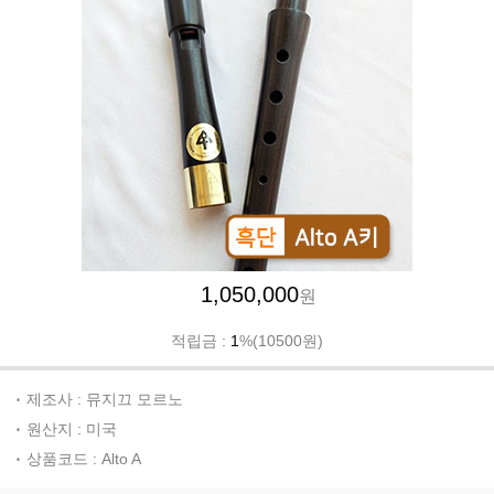
1,050,000
원
적립금 :
1
%(10500원)
제조사 : 뮤지끄 모르노
원산지 : 미국
상품코드 : Alto A