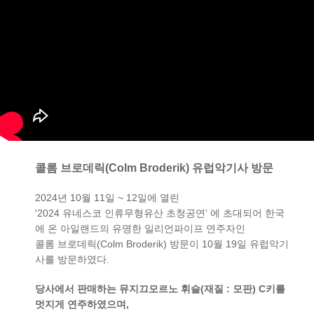
콜롬 브로데릭(Colm Broderik) 유럽악기사 방문
2024년 10월 11일 ~ 12일에 열린
'2024 유네스코 인류무형유산 초청공연' 에 초대되어 한국
에 온 아일랜드의 유명한 일리언파이프 연주자인
콜롬 브로데릭(Colm Broderik) 방문이 10월 19일 유럽악기
사를 방문하였다.
당사에서 판매하는 뮤지끄모르노 휘슬(재질 : 모판) C키를
멋지게 연주하였으며,