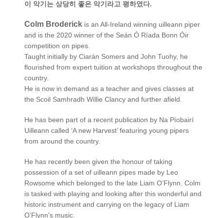
이 악기는 상당히 좋은 악기라고 평하였다.
Colm Broderick
is an All-Ireland winning uilleann piper
and is the 2020 winner of the Seán Ó Ríada Bonn Óir
competition on pipes.
Taught initially by Ciarán Somers and John Tuohy, he
flourished from expert tuition at workshops throughout the
country.
He is now in demand as a teacher and gives classes at
the Scoil Samhradh Willie Clancy and further afield.
He has been part of a recent publication by Na Píobairí
Uilleann called ‘A new Harvest’ featuring young pipers
from around the country.
He has recently been given the honour of taking
possession of a set of uilleann pipes made by Leo
Rowsome which belonged to the late Liam O’Flynn. Colm
is tasked with playing and looking after this wonderful and
historic instrument and carrying on the legacy of Liam
O’Flynn’s music.