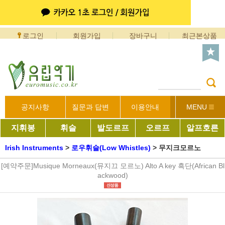
로그인
회원가입
장바구니
최근본상품
공지사항
질문과 답변
이용안내
MENU
지휘봉
휘슬
발도르프
오르프
알프호른
Irish Instruments
>
로우휘슬(Low Whistles)
>
무지크모르노
[예약주문]Musique Morneaux(뮤지끄 모르노) Alto A key 흑단(African Bl
ackwood)