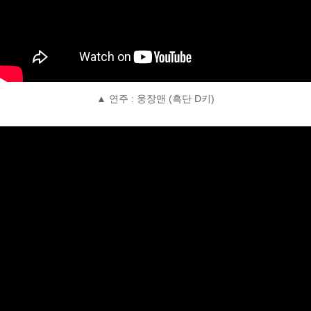
▲ 연주 : 웅장맨 (흑단 D키)