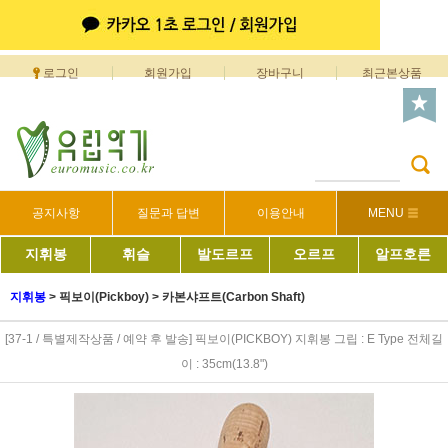
로그인
회원가입
장바구니
최근본상품
공지사항
질문과 답변
이용안내
MENU
지휘봉
휘슬
발도르프
오르프
알프호른
지휘봉
>
픽보이(Pickboy)
>
카본샤프트(Carbon Shaft)
[37-1 / 특별제작상품 / 예약 후 발송] 픽보이(PICKBOY) 지휘봉 그립 : E Type 전체길
이 : 35cm(13.8")