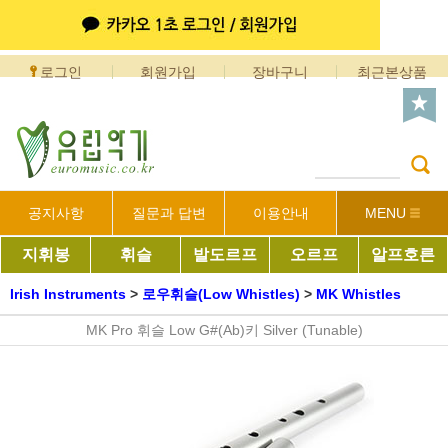
로그인
회원가입
장바구니
최근본상품
공지사항
질문과 답변
이용안내
MENU
지휘봉
휘슬
발도르프
오르프
알프호른
Irish Instruments
>
로우휘슬(Low Whistles)
>
MK Whistles
MK Pro 휘슬 Low G#(Ab)키 Silver (Tunable)