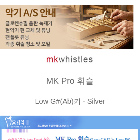
MK Pro 휘슬
Low G#(Ab)키 - Silver