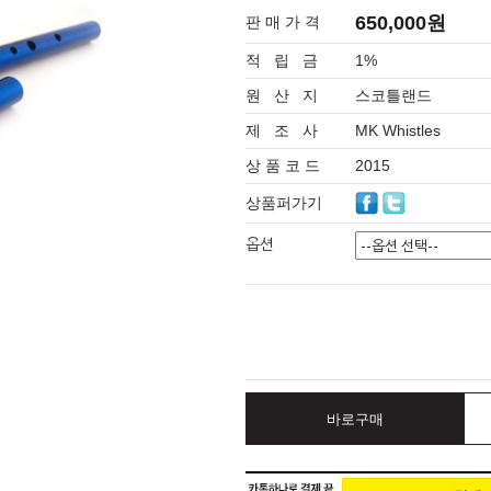
650,000원
판 매 가 격
적 립 금
1%
원 산 지
스코틀랜드
제 조 사
MK Whistles
상 품 코 드
2015
상품퍼가기
옵션
바로구매