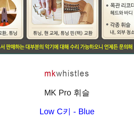
MK Pro 휘슬
Low C키 - Blue