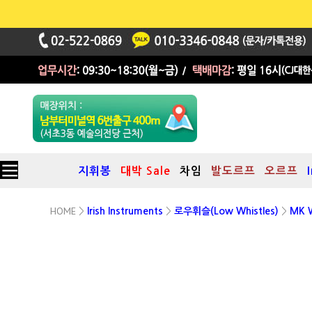
지휘봉
대박 Sale
차임
발도르프
오르프
HOME
>
Irish Instruments
>
로우휘슬(Low Whistles)
>
MK W
Low C키
Blue
(Tunable)