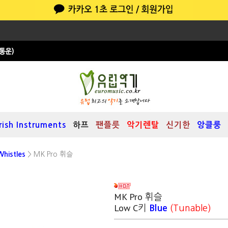
Irish Instruments
하프
팬플릇
악기렌탈
신기한
앙클룽
histles
> MK Pro 휘슬
MK Pro 휘슬
Low C키
Blue
(Tunable)