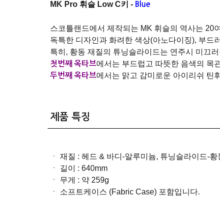
MK Pro 휘슬 Low C키 -
Blue
스코틀랜드에서 제작되는 MK 휘슬의 역사는 20
독특한 디자인과 화려한 색상(아노다이징), 부드러운 
특히, 황동 재질의 튜닝슬라이드는 연주시 미끄러
에서는 부드럽고 따뜻한 음색의 목관
첫번째 옥타브
에서는 맑고 감미로운 아이리쉬 틴휘슬
두번째 옥타브
제품 특징
ㆍ 재질 : 헤드 & 바디-알루미늄, 튜닝슬라이드-황동 
ㆍ 길이 : 640mm
ㆍ 무게 : 약 259g
ㆍ 소프트케이스 (Fabric Case) 포함입니다.