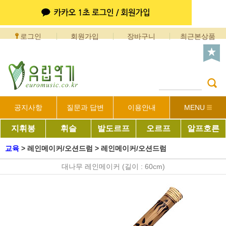
로그인
회원가입
장바구니
최근본상품
공지사항
질문과 답변
이용안내
MENU
지휘봉
휘슬
발도르프
오르프
알프호른
교육
>
레인메이커/오션드럼
>
레인메이커/오션드럼
대나무 레인메이커 (길이 : 60cm)