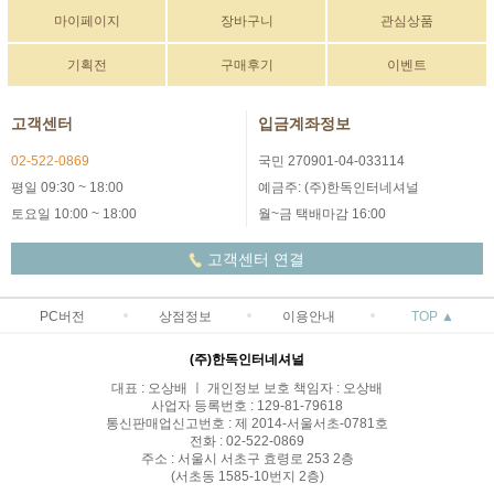
마이페이지
장바구니
관심상품
기획전
구매후기
이벤트
고객센터
입금계좌정보
02-522-0869
국민 270901-04-033114
평일 09:30 ~ 18:00
예금주: (주)한독인터네셔널
토요일 10:00 ~ 18:00
월~금 택배마감 16:00
고객센터 연결
PC버전
상점정보
이용안내
TOP ▲
(주)한독인터네셔널
대표 : 오상배 ㅣ 개인정보 보호 책임자 : 오상배
사업자 등록번호 : 129-81-79618
통신판매업신고번호 : 제 2014-서울서초-0781호
전화 : 02-522-0869
주소 : 서울시 서초구 효령로 253 2층
(서초동 1585-10번지 2층)