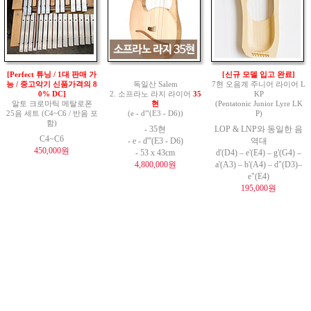
[Perfect 튜닝 / 1대 판매 가
[신규 모델 입고 완료]
능 / 중고악기 신품가격의 8
독일산 Salem
7현 오음계 주니어 라이어 L
0% DC]
2. 소프라노 라지 라이어
35
KP
알토 크로마틱 메탈로폰
현
(Pentatonic Junior Lyre LK
25음 세트 (C4~C6 / 반음 포
(e - d'''(E3 - D6))
P)
함)
- 35현
LOP & LNP와 동일한 음
C4~C6
- e - d'''(E3 - D6)
역대
450,000원
- 53 x 43cm
d'(D4) – e'(E4) – g'(G4) –
4,800,000원
a'(A3) – b'(A4) – d"(D3)–
e"(E4)
195,000원