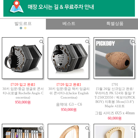
발도르프
베스트
특별상품
[7/20 입고 완료]
[7/20 입고 완료]
[79]
30키 입문/중급 앵글로 콘서
30키 입문/중급 잭키 잉글리
[5월 26일 신규입고 완료/
티나(로셸 Rochelle Anglo C
쉬 콘서티나(Jackie English
무라마츠 PK 524와 동일/ F
oncertina)
Concertina)
T-250CD350 / 픽보이(PICK
950,000원
BOY) 지휘봉 38cm(13.8")
음역대: G3 ~ C6
Maple 샤프트
950,000원
그립 사이즈 Ø25 x 40mm
60,000원