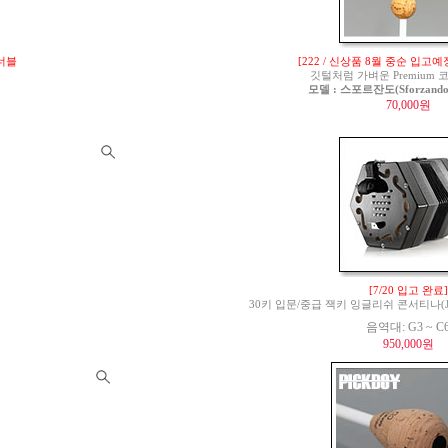
튜너블
[222 / 신상품 8월 중순 입고예
깃털처럼 가벼운 Premium
모델 : 스포르잔도(Sforzando)
70,000원
[7/20 입고 완료]
30키 입문/중급 잭키 잉글리쉬 콘서티나(Jackie 
음역대: G3 ~ C
950,000원