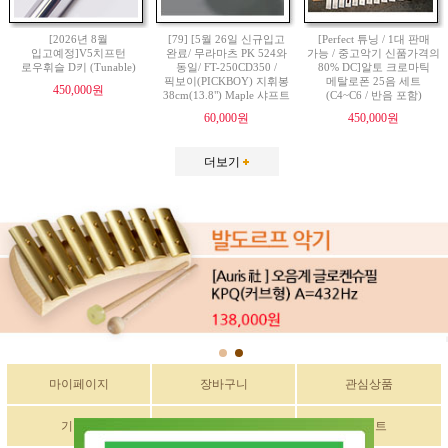
[2026년 8월
[79] [5월 26일 신규입고
[Perfect 튜닝 / 1대 판매
입고예정]V5치프턴
완료/ 무라마츠 PK 524와
가능 / 중고악기 신품가격의
로우휘슬 D키 (Tunable)
동일/ FT-250CD350 /
80% DC]알토 크로마틱
픽보이(PICKBOY) 지휘봉
메탈로폰 25음 세트
450,000원
38cm(13.8") Maple 샤프트
(C4~C6 / 반음 포함)
60,000원
450,000원
더보기
마이페이지
장바구니
관심상품
기획전
구매후기
이벤트