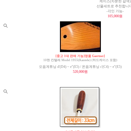
케이스(차분한 갈색)
선물세트로 추천합니다
-각인 가능-
105,000원
[중고 1대 판매 가능]명품 Gaertner]
10현 칸텔레 Model 1955(Kantele) (하드케이스 포함)
오음계튜닝 d'(D4) ~ e"(E5) / 온음계튜닝 c'(C4) ~ e"(E5)
520,000원