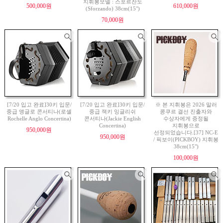
지휘봉모델 : 스포르잔도
500,000원
610,000원
(Sforzando) 38cm(15")
70,000원
[7/20 입고 완료]30키 입문/
[7/20 입고 완료]30키 입문/
※ 본 지휘봉은 2026 말러
중급 앵글로 콘서티나(로셸
중급 잭키 잉글리쉬
콩쿠르 결선 진출자와
Rochelle Anglo Concertina)
콘서티나(Jackie English
수상자에게 증정될
Concertina)
지휘봉으로
950,000원
선정되었습니다.[37] NC-E
950,000원
/ 픽보이(PICKBOY) 지휘봉
38cm(15")
100,000원