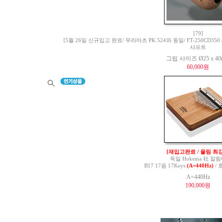
[79]
[5월 26일 신규입고 완료/ 무라마츠 PK 524와 동일/ FT-250CD350 / 
샤프트
그립 사이즈 Ø25 x 4
60,000원
[재입고완료 / 울림 최강
독일 Hokema 社 칼
B17 17음 17Keys
(A=440Hz)
/ 
A=440Hz
190,000원