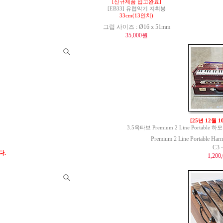
[신규제품 입고완료]
[EB33] 유럽악기 지휘봉
33cm(13인치)
그립 사이즈 : Ø16 x 51mm
35,000원
[25년 12월 
3.5옥타브 Premium 2 Line Portable 하모
Premium 2 Line Portable Har
C3 
다.
1,200