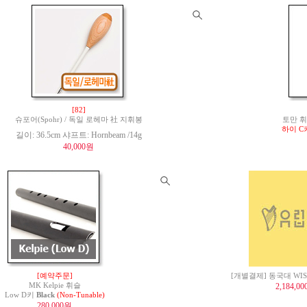
[82]
슈포어(Spohr) / 독일 로헤마 社 지휘봉
토만 휘슬 
하이 C키
길이: 36.5cm 샤프트: Hornbeam /14g
40,000원
[예약주문]
[개별결제] 동국대 WI
MK Kelpie 휘슬
2,184,0
Low D키
Black
(Non-Tunable)
280,000원