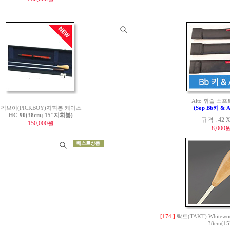
Alto 휘슬 소
픽보이(PICKBOY)지휘봉 케이스
(Sop Bb키 & A
HC-90(38cm; 15"지휘봉)
규격 : 42 X
150,000원
8,000
[174 ]
탁트(TAKT) Whitewoo
38cm(15