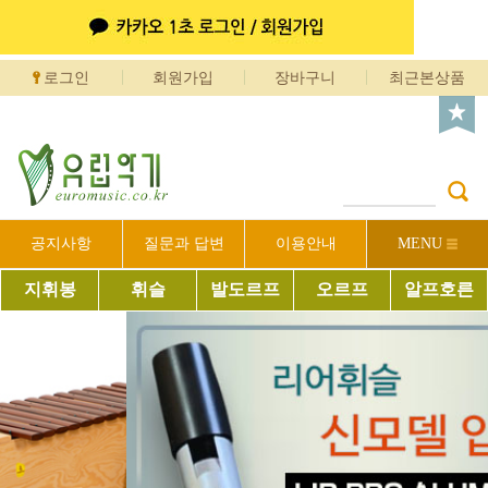
로그인
회원가입
장바구니
최근본상품
공지사항
질문과 답변
이용안내
MENU
지휘봉
휘슬
발도르프
오르프
알프호른