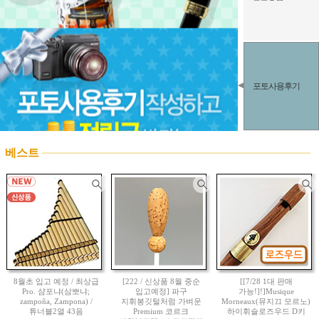
포토사용후기
베스트
8월초 입고 예정 / 최상급
[222 / 신상품 8월 중순
[[7/28 1대 판매
Pro. 샴포냐(삼뽀냐;
입고예정] 파구
가능!]!]Musique
zampoña, Zampona) /
지휘봉깃털처럼 가벼운
Morneaux(뮤지끄 모르노)
튜너블2열 43음
Premium 코르크
하이휘슬로즈우드 D키