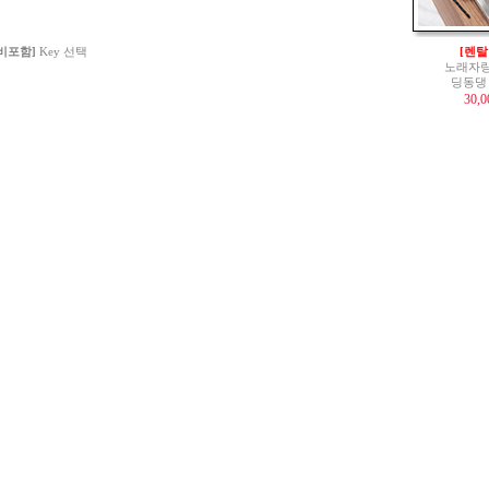
 비포함]
Key 선택
[렌탈
노래자랑
딩동댕
30,