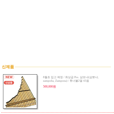
신제품
8월초 입고 예정 / 최상급 Pro. 샴포냐(삼뽀냐;
zampoña, Zampona) / 튜너블2열 43음
500,000원