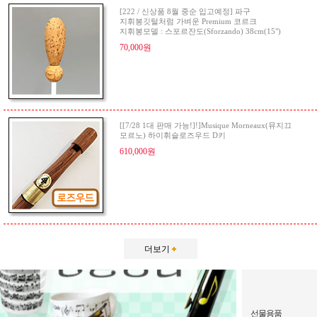
[222 / 신상품 8월 중순 입고예정] 파구
지휘봉깃털처럼 가벼운 Premium 코르크
지휘봉모델 : 스포르잔도(Sforzando) 38cm(15")
70,000원
[[7/28 1대 판매 가능!]!]Musique Morneaux(뮤지끄
모르노) 하이휘슬로즈우드 D키
610,000원
더보기
선물용품