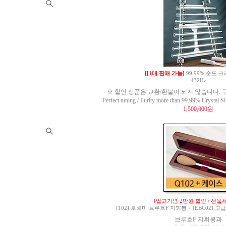
[[1대 판매 가능]
99.99% 순도
432Hz
※ 할인 상품은 교환/환불이 되지 않습니다. 구
Perfect tuning / Purity more than 99.99% Crysta
1,500,000원
[입고기념 2만원 할인 / 선물세
[102] 로헤마 브루흐F 지휘봉 + [EBC02]
브루흐F 지휘봉과