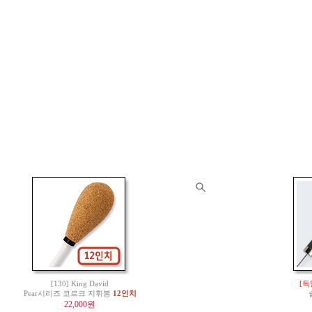
[130] King David
[독
Pear시리즈 코르크 지휘봉
12인치
22,000원