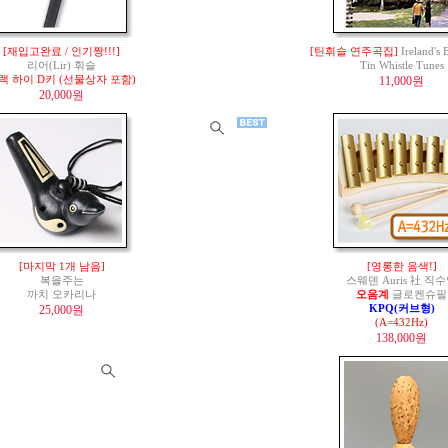
[재입고완료 / 인기짱!!!]
[틴휘슬 연주곡집]
Ireland's
리어(Lir) 휘슬
Tin Whistle Tunes
랙 하이 D키 (선물상자 포함)
11,000원
20,000원
[마지막 1개 남음]
[영롱한 음색!]
복을주는
스웨덴 Auris 社 직
까치 오카리나
오음계
글로켄슈필
25,000원
KPQ(커브형)
(A=432Hz)
138,000원