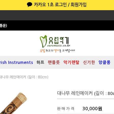
Irish Instruments
하프
팬플릇
악기렌탈
신기한
앙클룽
대나무 레인메이커 (길이 : 80cm)
대나무 레인메이커 (길이 : 80c
원
판 매 가 격
30,000