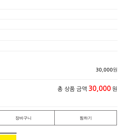
)
원
30,000
30,000
총 상품 금액
원
장바구니
찜하기