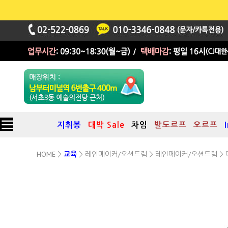
지휘봉
대박 Sale
차임
발도르프
오르프
HOME
레인메이커/오션드럼
레인메이커/오션드럼
>
교육
>
>
> 