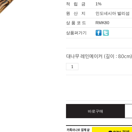
적 립 금
1%
원 산 지
인도네시아 발리섬
상 품 코 드
RMK80
상품퍼가기
대나무 레인메이커 (길이 : 80cm
바로구매