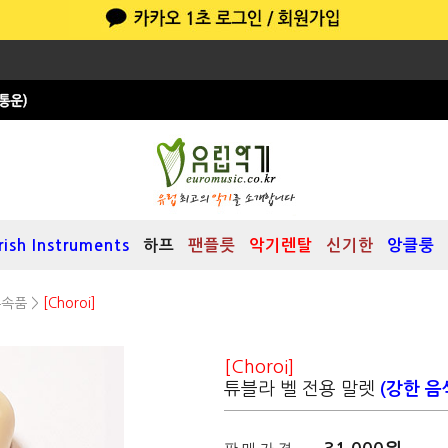
Irish Instruments
하프
팬플릇
악기렌탈
신기한
앙클룽
부속품
>
[Choroi]
[Choroi]
튜블라 벨 전용 말렛
(강한 음