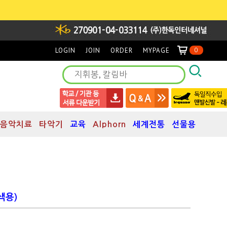
LOGIN
JOIN
ORDER
MYPAGE
0
음악치료
타악기
교육
Alphorn
세계전통
선물용
색용)