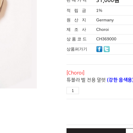
원
판 매 가 격
31,000
적 립 금
1%
원 산 지
Germany
제 조 사
Choroi
상 품 코 드
CH369000
상품퍼가기
[Choroi]
튜블라 벨 전용 말렛
(강한 음색용