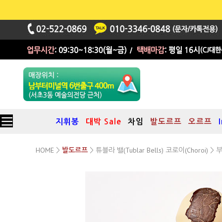
지휘봉
대박 Sale
차임
발도르프
오르프
HOME
튜블라 밸(Tublar Bells) 코로이(Choroi)
>
발도르프
>
>
튜블라 벨 전용 말렛
(강한 음색용)