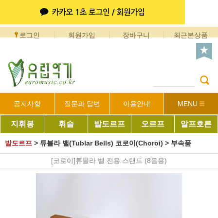
로그인
회원가입
장바구니
최근본상품
공지사항
질문과 답변
이용안내
MENU
지휘봉
휘슬
발도르프
오르프
알프호른
발도르프
>
튜블라 밸(Tublar Bells) 코로이(Choroi)
>
부속품
[코로이]튜블라 벨 전용 스탠드 (8음용)