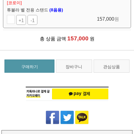
[코로이]
튜블라 벨 전용 스탠드
(8음용)
157,000
원
+1
-1
157,000
총 상품 금액
원
구매하기
장바구니
관심상품