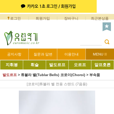
로그인
회원가입
장바구니
최근본상품
공지사항
질문과 답변
이용안내
MENU
지휘봉
휘슬
발도르프
오르프
알프호른
발도르프
>
튜블라 밸(Tublar Bells) 코로이(Choroi)
>
부속품
[코로이]튜블라 벨 전용 스탠드 (7음용)