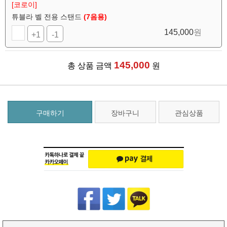
[코로이]
튜블라 벨 전용 스탠드
(7음용)
145,000
원
+1
-1
145,000
총 상품 금액
원
구매하기
장바구니
관심상품