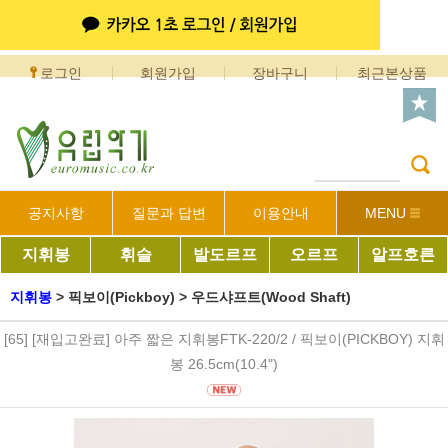
로그인
회원가입
장바구니
최근본상품
공지사항
질문과 답변
이용안내
MENU
지휘봉
휘슬
발도르프
오르프
알프호른
지휘봉
>
픽보이(Pickboy)
>
우드샤프트(Wood Shaft)
[65] [재입고완료] 아주 짧은 지휘봉FTK-220/2 / 픽보이(PICKBOY) 지휘
봉 26.5cm(10.4")